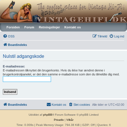
Vintagehifi.dk
Forsiden
Forum
Retningslinjer
Kontakt os
OSS
Tilmeld
Log ind
Boardindeks
Nulstil adgangskode
E-mailadresse:
E-mailadressen tilknyttet din brugerkonto. Hvis du ikke har ændret denne i
brugerkontrolpanelet, er det den samme e-mailadresse som den du tilmeldte dig med.
Boardindeks
Kontakt os
Slet cookies
Alle tider er
UTC+02:00
Udviklet af
phpBB
® Forum Software © phpBB Limited
Privatliv
|
Vilkår
Time: 0.009s
| Peak Memory Usage: 794.38 KiB | GZIP: Off |
Queries: 6