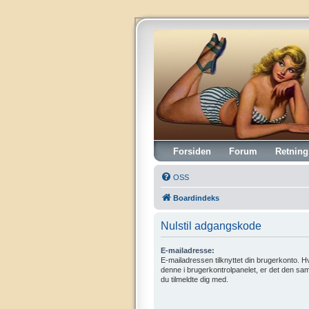
Vintagehifi.dk
Forsiden
Forum
Retning
OSS
Boardindeks
Nulstil adgangskode
E-mailadresse:
E-mailadressen tilknyttet din brugerkonto. H
denne i brugerkontrolpanelet, er det den 
du tilmeldte dig med.