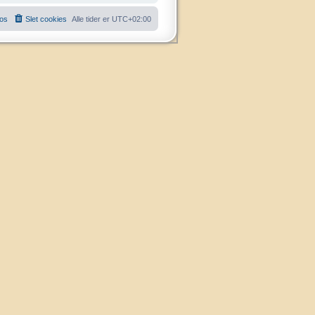
 os
Slet cookies
Alle tider er
UTC+02:00