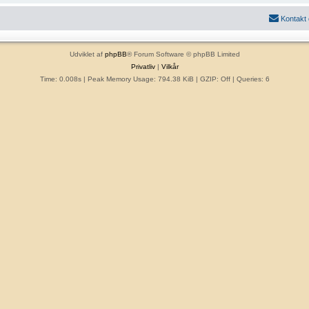
Kontakt
Udviklet af
phpBB
® Forum Software © phpBB Limited
Privatliv
|
Vilkår
Time: 0.008s
| Peak Memory Usage: 794.38 KiB | GZIP: Off |
Queries: 6