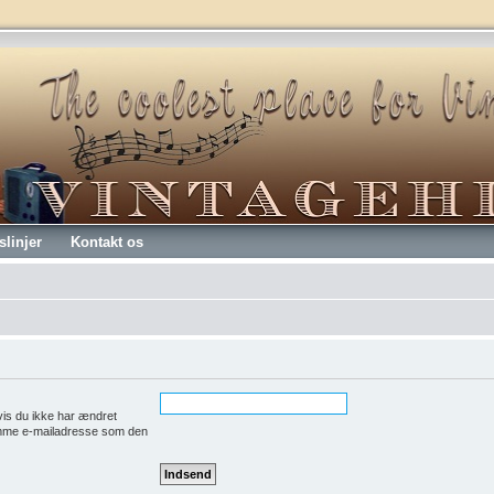
slinjer
Kontakt os
vis du ikke har ændret
samme e-mailadresse som den