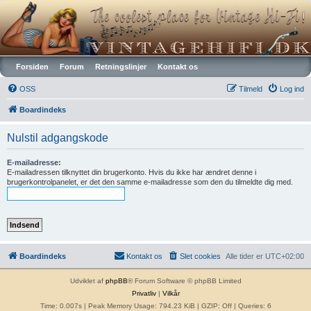
Vintagehifi.dk
Forsiden
Forum
Retningslinjer
Kontakt os
OSS
Tilmeld
Log ind
Boardindeks
Nulstil adgangskode
E-mailadresse:
E-mailadressen tilknyttet din brugerkonto. Hvis du ikke har ændret denne i
brugerkontrolpanelet, er det den samme e-mailadresse som den du tilmeldte dig med.
Boardindeks
Kontakt os
Slet cookies
Alle tider er
UTC+02:00
Udviklet af
phpBB
® Forum Software © phpBB Limited
Privatliv
|
Vilkår
Time: 0.007s
| Peak Memory Usage: 794.23 KiB | GZIP: Off |
Queries: 6