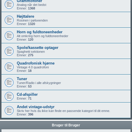
Grammofoner
Analog når det bedst
Emner:
1368
Højttalere
Rosinen i pølseenden
Emner:
1320
Horn og fuldtoneenheder
Alt omkring horn og fuldtoneenheder
Emner:
120
Spole/kassette optager
Spaghetti sektionen
Emner:
275
Quadrofonisk hjørne
Vintage 4.0 quadrofoni
Emner:
18
Tuner
Tuner/Radio i alle afskygninger
Emner:
53
Cd-afspiller
Emner:
71
Andet vintage-udstyr
Skriv her hvis du ikke kan finde en passende kategori til dit emne.
Emner:
396
Bruger til Bruger