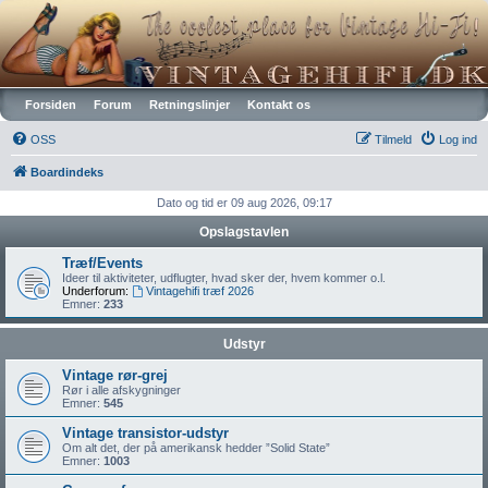
Vintagehifi.dk
Forsiden
Forum
Retningslinjer
Kontakt os
OSS
Tilmeld
Log ind
Boardindeks
Dato og tid er 09 aug 2026, 09:17
Opslagstavlen
Træf/Events
Ideer til aktiviteter, udflugter, hvad sker der, hvem kommer o.l.
Underforum:
Vintagehifi træf 2026
Emner:
233
Udstyr
Vintage rør-grej
Rør i alle afskygninger
Emner:
545
Vintage transistor-udstyr
Om alt det, der på amerikansk hedder ”Solid State”
Emner:
1003