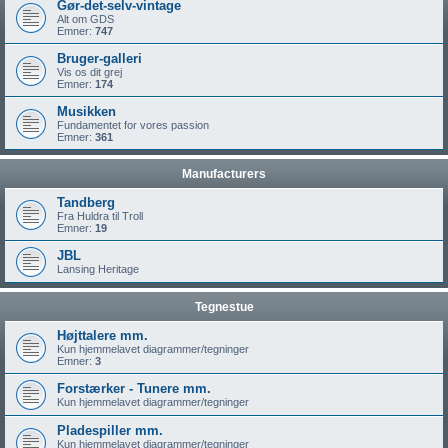
Gør-det-selv-vintage
Alt om GDS
Emner:
747
Bruger-galleri
Vis os dit grej
Emner:
174
Musikken
Fundamentet for vores passion
Emner:
361
Manufacturers
Tandberg
Fra Huldra til Troll
Emner:
19
JBL
Lansing Heritage
Tegnestue
Højttalere mm.
Kun hjemmelavet diagrammer/tegninger
Emner:
3
Forstærker - Tunere mm.
Kun hjemmelavet diagrammer/tegninger
Pladespiller mm.
Kun hjemmelavet diagrammer/tegninger