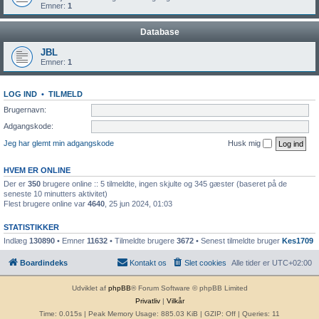
Emner:
1
Database
JBL
Emner:
1
LOG IND
•
TILMELD
Brugernavn:
Adgangskode:
Jeg har glemt min adgangskode
Husk mig
HVEM ER ONLINE
Der er
350
brugere online :: 5 tilmeldte, ingen skjulte og 345 gæster (baseret på de
seneste 10 minutters aktivitet)
Flest brugere online var
4640
, 25 jun 2024, 01:03
STATISTIKKER
Indlæg
130890
• Emner
11632
• Tilmeldte brugere
3672
• Senest tilmeldte bruger
Kes1709
Boardindeks
Kontakt os
Slet cookies
Alle tider er
UTC+02:00
Udviklet af
phpBB
® Forum Software © phpBB Limited
Privatliv
|
Vilkår
Time: 0.015s
| Peak Memory Usage: 885.03 KiB | GZIP: Off |
Queries: 11