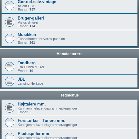
Gør-det-selv-vintage
Alt om GDS
Emner:
747
Bruger-galleri
Vis os dit grej
Emner:
174
Musikken
Fundamentet for vores passion
Emner:
361
Manufacturers
Tandberg
Fra Huldra til Troll
Emner:
19
JBL
Lansing Heritage
Tegnestue
Højttalere mm.
Kun hjemmelavet diagrammer/tegninger
Emner:
3
Forstærker - Tunere mm.
Kun hjemmelavet diagrammer/tegninger
Pladespiller mm.
Kun hjemmelavet diagrammer/tegninger