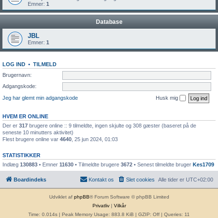
Emner:
1
Database
JBL
Emner:
1
LOG IND
•
TILMELD
Brugernavn:
Adgangskode:
Jeg har glemt min adgangskode
Husk mig
HVEM ER ONLINE
Der er
317
brugere online :: 9 tilmeldte, ingen skjulte og 308 gæster (baseret på de
seneste 10 minutters aktivitet)
Flest brugere online var
4640
, 25 jun 2024, 01:03
STATISTIKKER
Indlæg
130883
• Emner
11630
• Tilmeldte brugere
3672
• Senest tilmeldte bruger
Kes1709
Boardindeks
Kontakt os
Slet cookies
Alle tider er
UTC+02:00
Udviklet af
phpBB
® Forum Software © phpBB Limited
Privatliv
|
Vilkår
Time: 0.014s
| Peak Memory Usage: 883.8 KiB | GZIP: Off |
Queries: 11