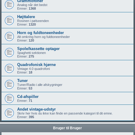
Grammofoner
Analog når det bedst
Emner:
1368
Højttalere
Rosinen i pølseenden
Emner:
1320
Horn og fuldtoneenheder
Alt omkring horn og fuldtoneenheder
Emner:
120
Spole/kassette optager
Spaghetti sektionen
Emner:
275
Quadrofonisk hjørne
Vintage 4.0 quadrofoni
Emner:
18
Tuner
Tuner/Radio i alle afskygninger
Emner:
53
Cd-afspiller
Emner:
71
Andet vintage-udstyr
Skriv her hvis du ikke kan finde en passende kategori til dit emne.
Emner:
395
Bruger til Bruger