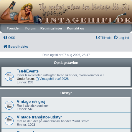
Vintagehifi.dk
Forsiden
Forum
Retningslinjer
Kontakt os
OSS
Tilmeld
Log ind
Boardindeks
Dato og tid er 07 aug 2026, 23:47
Opslagstavlen
Træf/Events
Ideer til aktiviteter, udflugter, hvad sker der, hvem kommer o.l.
Underforum:
Vintagehifi træf 2026
Emner:
233
Udstyr
Vintage rør-grej
Rør i alle afskygninger
Emner:
545
Vintage transistor-udstyr
Om alt det, der på amerikansk hedder ”Solid State”
Emner:
1003