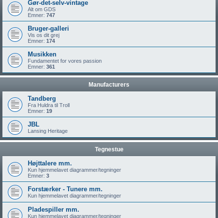
Gør-det-selv-vintage
Alt om GDS
Emner:
747
Bruger-galleri
Vis os dit grej
Emner:
174
Musikken
Fundamentet for vores passion
Emner:
361
Manufacturers
Tandberg
Fra Huldra til Troll
Emner:
19
JBL
Lansing Heritage
Tegnestue
Højttalere mm.
Kun hjemmelavet diagrammer/tegninger
Emner:
3
Forstærker - Tunere mm.
Kun hjemmelavet diagrammer/tegninger
Pladespiller mm.
Kun hjemmelavet diagrammer/tegninger