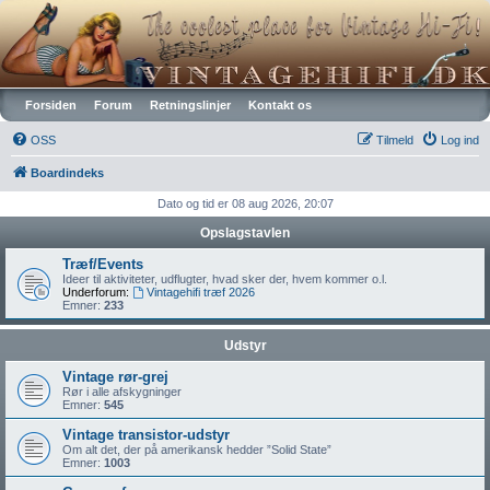
Vintagehifi.dk
Forsiden
Forum
Retningslinjer
Kontakt os
OSS
Tilmeld
Log ind
Boardindeks
Dato og tid er 08 aug 2026, 20:07
Opslagstavlen
Træf/Events
Ideer til aktiviteter, udflugter, hvad sker der, hvem kommer o.l.
Underforum:
Vintagehifi træf 2026
Emner:
233
Udstyr
Vintage rør-grej
Rør i alle afskygninger
Emner:
545
Vintage transistor-udstyr
Om alt det, der på amerikansk hedder ”Solid State”
Emner:
1003