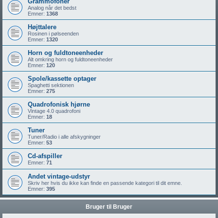
Grammofoner
Analog når det bedst
Emner:
1368
Højttalere
Rosinen i pølseenden
Emner:
1320
Horn og fuldtoneenheder
Alt omkring horn og fuldtoneenheder
Emner:
120
Spole/kassette optager
Spaghetti sektionen
Emner:
275
Quadrofonisk hjørne
Vintage 4.0 quadrofoni
Emner:
18
Tuner
Tuner/Radio i alle afskygninger
Emner:
53
Cd-afspiller
Emner:
71
Andet vintage-udstyr
Skriv her hvis du ikke kan finde en passende kategori til dit emne.
Emner:
395
Bruger til Bruger