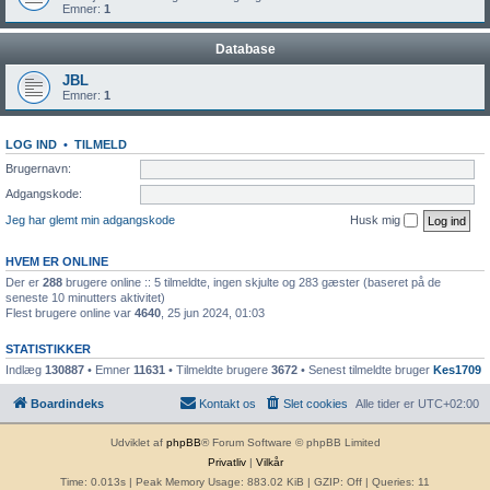
Emner:
1
Database
JBL
Emner:
1
LOG IND
•
TILMELD
Brugernavn:
Adgangskode:
Jeg har glemt min adgangskode
Husk mig
HVEM ER ONLINE
Der er
288
brugere online :: 5 tilmeldte, ingen skjulte og 283 gæster (baseret på de
seneste 10 minutters aktivitet)
Flest brugere online var
4640
, 25 jun 2024, 01:03
STATISTIKKER
Indlæg
130887
• Emner
11631
• Tilmeldte brugere
3672
• Senest tilmeldte bruger
Kes1709
Boardindeks
Kontakt os
Slet cookies
Alle tider er
UTC+02:00
Udviklet af
phpBB
® Forum Software © phpBB Limited
Privatliv
|
Vilkår
Time: 0.013s
| Peak Memory Usage: 883.02 KiB | GZIP: Off |
Queries: 11