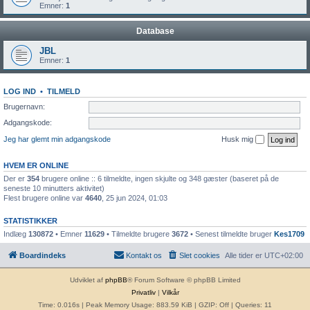
Emner:
1
Database
JBL
Emner:
1
LOG IND
•
TILMELD
Brugernavn:
Adgangskode:
Jeg har glemt min adgangskode
Husk mig
HVEM ER ONLINE
Der er
354
brugere online :: 6 tilmeldte, ingen skjulte og 348 gæster (baseret på de
seneste 10 minutters aktivitet)
Flest brugere online var
4640
, 25 jun 2024, 01:03
STATISTIKKER
Indlæg
130872
• Emner
11629
• Tilmeldte brugere
3672
• Senest tilmeldte bruger
Kes1709
Boardindeks
Kontakt os
Slet cookies
Alle tider er
UTC+02:00
Udviklet af
phpBB
® Forum Software © phpBB Limited
Privatliv
|
Vilkår
Time: 0.016s
| Peak Memory Usage: 883.59 KiB | GZIP: Off |
Queries: 11