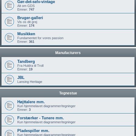
Gør-det-selv-vintage
Alt om GDS
Emner:
747
Bruger-galleri
Vis os dit grej
Emner:
174
Musikken
Fundamentet for vores passion
Emner:
361
Manufacturers
Tandberg
Fra Huldra til Troll
Emner:
19
JBL
Lansing Heritage
Tegnestue
Højttalere mm.
Kun hjemmelavet diagrammer/tegninger
Emner:
3
Forstærker - Tunere mm.
Kun hjemmelavet diagrammer/tegninger
Pladespiller mm.
Kun hjemmelavet diagrammer/tegninger