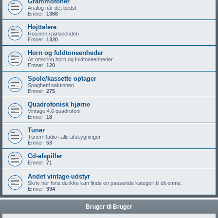
Grammofoner
Analog når det bedst
Emner:
1368
Højttalere
Rosinen i pølseenden
Emner:
1320
Horn og fuldtoneenheder
Alt omkring horn og fuldtoneenheder
Emner:
120
Spole/kassette optager
Spaghetti sektionen
Emner:
275
Quadrofonisk hjørne
Vintage 4.0 quadrofoni
Emner:
18
Tuner
Tuner/Radio i alle afskygninger
Emner:
53
Cd-afspiller
Emner:
71
Andet vintage-udstyr
Skriv her hvis du ikke kan finde en passende kategori til dit emne.
Emner:
394
Bruger til Bruger