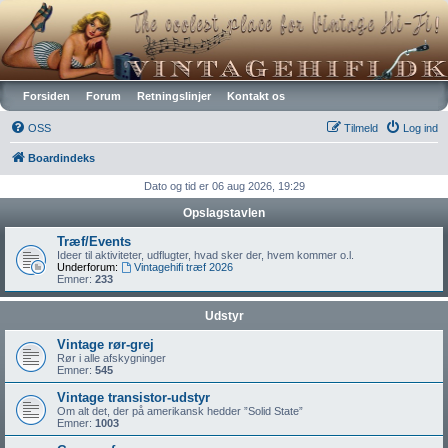
Vintagehifi.dk
Forsiden
Forum
Retningslinjer
Kontakt os
OSS
Tilmeld
Log ind
Boardindeks
Dato og tid er 06 aug 2026, 19:29
Opslagstavlen
Træf/Events
Ideer til aktiviteter, udflugter, hvad sker der, hvem kommer o.l.
Underforum:
Vintagehifi træf 2026
Emner:
233
Udstyr
Vintage rør-grej
Rør i alle afskygninger
Emner:
545
Vintage transistor-udstyr
Om alt det, der på amerikansk hedder ”Solid State”
Emner:
1003