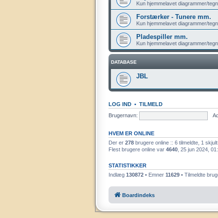
Kun hjemmelavet diagrammer/tegn
Forstærker - Tunere mm.
Kun hjemmelavet diagrammer/tegn
Pladespiller mm.
Kun hjemmelavet diagrammer/tegn
DATABASE
JBL
LOG IND
•
TILMELD
Brugernavn:
A
HVEM ER ONLINE
Der er
278
brugere online :: 6 tilmeldte, 1 skj
Flest brugere online var
4640
, 25 jun 2024, 01
STATISTIKKER
Indlæg
130872
• Emner
11629
• Tilmeldte bru
Boardindeks