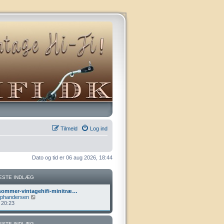
Tilmeld
Log ind
Dato og tid er 06 aug 2026, 18:44
ESTE INDLÆG
ommer-vintagehifi-minitræ…
V
lphandersen
i
, 20:23
s
d
e
ESTE INDLÆG