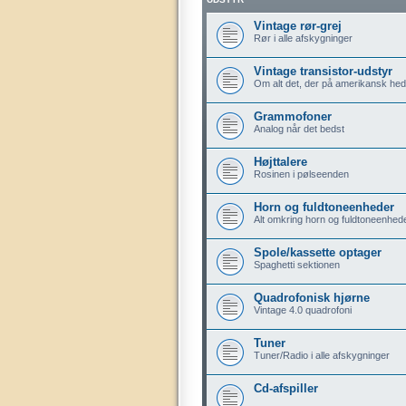
Vintage rør-grej
Rør i alle afskygninger
Vintage transistor-udstyr
Om alt det, der på amerikansk hedd
Grammofoner
Analog når det bedst
Højttalere
Rosinen i pølseenden
Horn og fuldtoneenheder
Alt omkring horn og fuldtoneenhed
Spole/kassette optager
Spaghetti sektionen
Quadrofonisk hjørne
Vintage 4.0 quadrofoni
Tuner
Tuner/Radio i alle afskygninger
Cd-afspiller