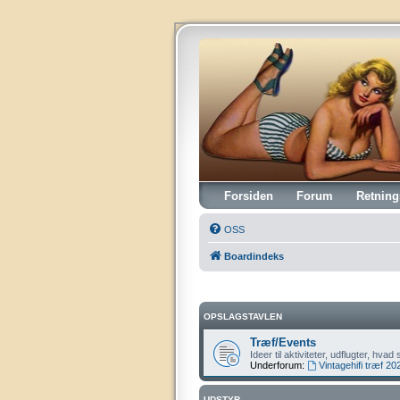
Vintagehifi.dk
Forsiden
Forum
Retning
OSS
Boardindeks
OPSLAGSTAVLEN
Træf/Events
Ideer til aktiviteter, udflugter, hv
Underforum:
Vintagehifi træf 20
UDSTYR