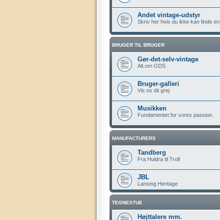
Andet vintage-udstyr
Skriv her hvis du ikke kan finde en
BRUGER TIL BRUGER
Gør-det-selv-vintage
Alt om GDS
Bruger-galleri
Vis os dit grej
Musikken
Fundamentet for vores passion
MANUFACTURERS
Tandberg
Fra Huldra til Troll
JBL
Lansing Heritage
TEGNESTUE
Højttalere mm.