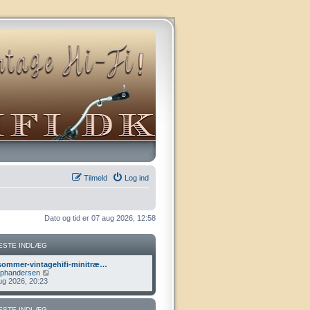
Tilmeld
Log ind
Dato og tid er 07 aug 2026, 12:58
ESTE INDLÆG
ommer-vintagehifi-minitræ…
V
lphandersen
i
ug 2026, 20:23
s
d
e
ESTE INDLÆG