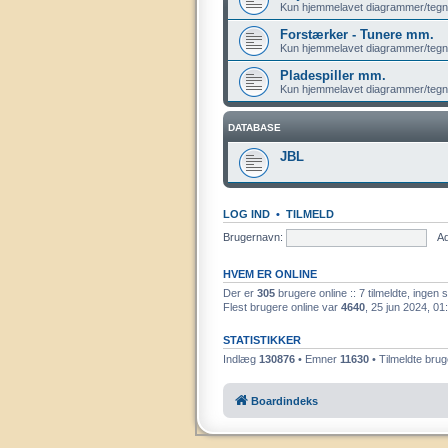
Kun hjemmelavet diagrammer/tegn
Forstærker - Tunere mm.
Kun hjemmelavet diagrammer/tegn
Pladespiller mm.
Kun hjemmelavet diagrammer/tegn
DATABASE
JBL
LOG IND
•
TILMELD
Brugernavn:
A
HVEM ER ONLINE
Der er
305
brugere online :: 7 tilmeldte, ingen
Flest brugere online var
4640
, 25 jun 2024, 01
STATISTIKKER
Indlæg
130876
• Emner
11630
• Tilmeldte bru
Boardindeks