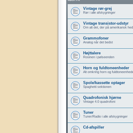
Vintage rør-grej
Rør i alle afskygninger
Vintage transistor-udstyr
Om alt det, der på amerikansk hedd
Grammofoner
Analog når det bedst
Højttalere
Rosinen i pølseenden
Horn og fuldtoneenheder
Alt omkring horn og fuldtoneenhed
Spole/kassette optager
Spaghetti sektionen
Quadrofonisk hjørne
Vintage 4.0 quadrofoni
Tuner
Tuner/Radio i alle afskygninger
Cd-afspiller