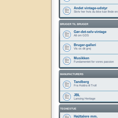
Andet vintage-udstyr
Skriv her hvis du ikke kan finde en
BRUGER TIL BRUGER
Gør-det-selv-vintage
Alt om GDS
Bruger-galleri
Vis os dit grej
Musikken
Fundamentet for vores passion
MANUFACTURERS
Tandberg
Fra Huldra til Troll
JBL
Lansing Heritage
TEGNESTUE
Højttalere mm.