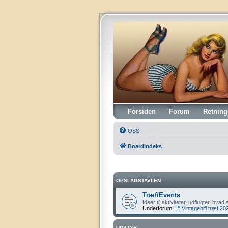
Vintagehifi.dk
Forsiden
Forum
Retning
OSS
Boardindeks
OPSLAGSTAVLEN
Træf/Events
Ideer til aktiviteter, udflugter, hv
Underforum:
Vintagehifi træf 20
UDSTYR