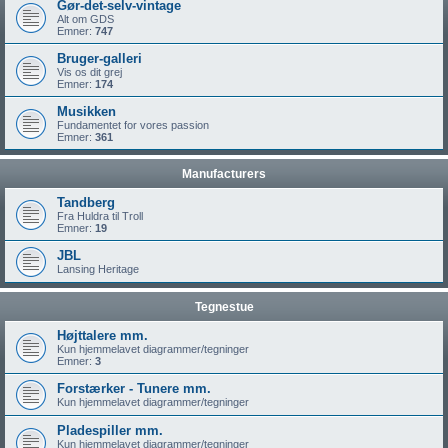
Gør-det-selv-vintage
Alt om GDS
Emner:
747
Bruger-galleri
Vis os dit grej
Emner:
174
Musikken
Fundamentet for vores passion
Emner:
361
Manufacturers
Tandberg
Fra Huldra til Troll
Emner:
19
JBL
Lansing Heritage
Tegnestue
Højttalere mm.
Kun hjemmelavet diagrammer/tegninger
Emner:
3
Forstærker - Tunere mm.
Kun hjemmelavet diagrammer/tegninger
Pladespiller mm.
Kun hjemmelavet diagrammer/tegninger