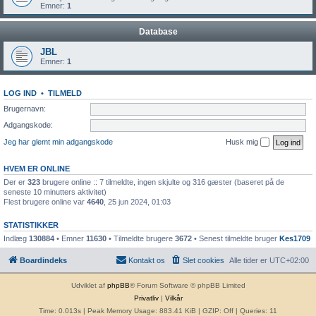
Emner:
1
Database
JBL
Emner:
1
LOG IND
•
TILMELD
Brugernavn:
Adgangskode:
Jeg har glemt min adgangskode
Husk mig
HVEM ER ONLINE
Der er
323
brugere online :: 7 tilmeldte, ingen skjulte og 316 gæster (baseret på de
seneste 10 minutters aktivitet)
Flest brugere online var
4640
, 25 jun 2024, 01:03
STATISTIKKER
Indlæg
130884
• Emner
11630
• Tilmeldte brugere
3672
• Senest tilmeldte bruger
Kes1709
Boardindeks
Kontakt os
Slet cookies
Alle tider er
UTC+02:00
Udviklet af
phpBB
® Forum Software © phpBB Limited
Privatliv
|
Vilkår
Time: 0.013s
| Peak Memory Usage: 883.41 KiB | GZIP: Off |
Queries: 11