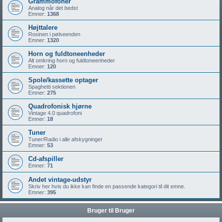
Grammofoner
Analog når det bedst
Emner:
1368
Højttalere
Rosinen i pølseenden
Emner:
1320
Horn og fuldtoneenheder
Alt omkring horn og fuldtoneenheder
Emner:
120
Spole/kassette optager
Spaghetti sektionen
Emner:
275
Quadrofonisk hjørne
Vintage 4.0 quadrofoni
Emner:
18
Tuner
Tuner/Radio i alle afskygninger
Emner:
53
Cd-afspiller
Emner:
71
Andet vintage-udstyr
Skriv her hvis du ikke kan finde en passende kategori til dit emne.
Emner:
395
Bruger til Bruger