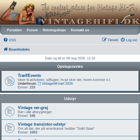
Vintagehifi.dk
Forsiden
Forum
Retningslinjer
Kontakt os
OSS
Tilmeld
Log ind
Boardindeks
Dato og tid er 08 aug 2026, 12:16
Opslagstavlen
Træf/Events
Ideer til aktiviteter, udflugter, hvad sker der, hvem kommer o.l.
Underforum:
Vintagehifi træf 2026
Emner:
233
Udstyr
Vintage rør-grej
Rør i alle afskygninger
Emner:
545
Vintage transistor-udstyr
Om alt det, der på amerikansk hedder ”Solid State”
Emner:
1003