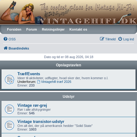
Vintagehifi.dk
Forsiden
Forum
Retningslinjer
Kontakt os
OSS
Tilmeld
Log ind
Boardindeks
Dato og tid er 08 aug 2026, 04:18
Opslagstavlen
Træf/Events
Ideer til aktiviteter, udflugter, hvad sker der, hvem kommer o.l.
Underforum:
Vintagehifi træf 2026
Emner:
233
Udstyr
Vintage rør-grej
Rør i alle afskygninger
Emner:
545
Vintage transistor-udstyr
Om alt det, der på amerikansk hedder ”Solid State”
Emner:
1003