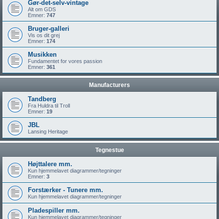
Gør-det-selv-vintage
Alt om GDS
Emner:
747
Bruger-galleri
Vis os dit grej
Emner:
174
Musikken
Fundamentet for vores passion
Emner:
361
Manufacturers
Tandberg
Fra Huldra til Troll
Emner:
19
JBL
Lansing Heritage
Tegnestue
Højttalere mm.
Kun hjemmelavet diagrammer/tegninger
Emner:
3
Forstærker - Tunere mm.
Kun hjemmelavet diagrammer/tegninger
Pladespiller mm.
Kun hjemmelavet diagrammer/tegninger