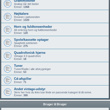
Grammofoner
Analog når det bedst
Emner:
1368
Højttalere
Rosinen i pølseenden
Emner:
1320
Horn og fuldtoneenheder
Alt omkring horn og fuldtoneenheder
Emner:
120
Spole/kassette optager
Spaghetti sektionen
Emner:
275
Quadrofonisk hjørne
Vintage 4.0 quadrofoni
Emner:
18
Tuner
Tuner/Radio i alle afskygninger
Emner:
53
Cd-afspiller
Emner:
71
Andet vintage-udstyr
Skriv her hvis du ikke kan finde en passende kategori til dit emne.
Emner:
395
Bruger til Bruger