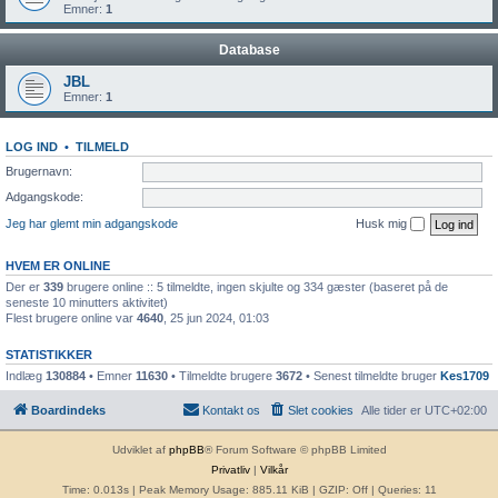
Emner:
1
Database
JBL
Emner:
1
LOG IND
•
TILMELD
Brugernavn:
Adgangskode:
Jeg har glemt min adgangskode
Husk mig
HVEM ER ONLINE
Der er
339
brugere online :: 5 tilmeldte, ingen skjulte og 334 gæster (baseret på de
seneste 10 minutters aktivitet)
Flest brugere online var
4640
, 25 jun 2024, 01:03
STATISTIKKER
Indlæg
130884
• Emner
11630
• Tilmeldte brugere
3672
• Senest tilmeldte bruger
Kes1709
Boardindeks
Kontakt os
Slet cookies
Alle tider er
UTC+02:00
Udviklet af
phpBB
® Forum Software © phpBB Limited
Privatliv
|
Vilkår
Time: 0.013s
| Peak Memory Usage: 885.11 KiB | GZIP: Off |
Queries: 11