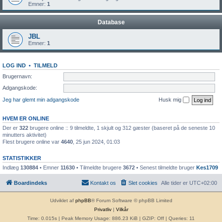
Emner:
1
Database
JBL
Emner:
1
LOG IND
•
TILMELD
Brugernavn:
Adgangskode:
Jeg har glemt min adgangskode
Husk mig
HVEM ER ONLINE
Der er
322
brugere online :: 9 tilmeldte, 1 skjult og 312 gæster (baseret på de seneste 10
minutters aktivitet)
Flest brugere online var
4640
, 25 jun 2024, 01:03
STATISTIKKER
Indlæg
130884
• Emner
11630
• Tilmeldte brugere
3672
• Senest tilmeldte bruger
Kes1709
Boardindeks
Kontakt os
Slet cookies
Alle tider er
UTC+02:00
Udviklet af
phpBB
® Forum Software © phpBB Limited
Privatliv
|
Vilkår
Time: 0.015s
| Peak Memory Usage: 886.23 KiB | GZIP: Off |
Queries: 11