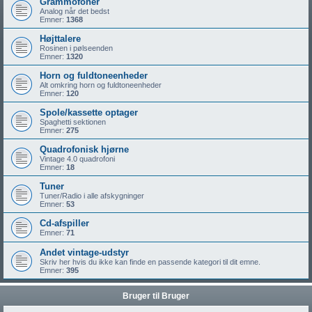
Grammofoner
Analog når det bedst
Emner:
1368
Højttalere
Rosinen i pølseenden
Emner:
1320
Horn og fuldtoneenheder
Alt omkring horn og fuldtoneenheder
Emner:
120
Spole/kassette optager
Spaghetti sektionen
Emner:
275
Quadrofonisk hjørne
Vintage 4.0 quadrofoni
Emner:
18
Tuner
Tuner/Radio i alle afskygninger
Emner:
53
Cd-afspiller
Emner:
71
Andet vintage-udstyr
Skriv her hvis du ikke kan finde en passende kategori til dit emne.
Emner:
395
Bruger til Bruger