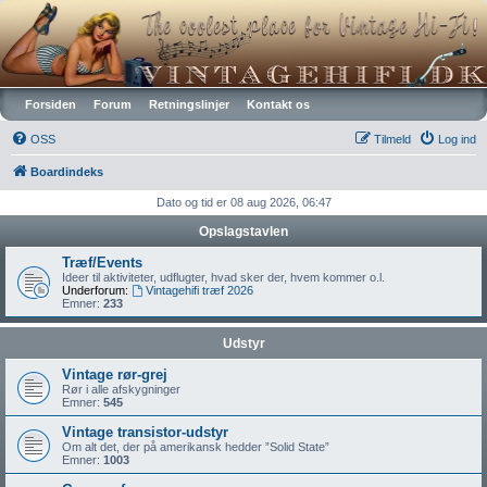
Vintagehifi.dk
Forsiden
Forum
Retningslinjer
Kontakt os
OSS
Tilmeld
Log ind
Boardindeks
Dato og tid er 08 aug 2026, 06:47
Opslagstavlen
Træf/Events
Ideer til aktiviteter, udflugter, hvad sker der, hvem kommer o.l.
Underforum:
Vintagehifi træf 2026
Emner:
233
Udstyr
Vintage rør-grej
Rør i alle afskygninger
Emner:
545
Vintage transistor-udstyr
Om alt det, der på amerikansk hedder ”Solid State”
Emner:
1003