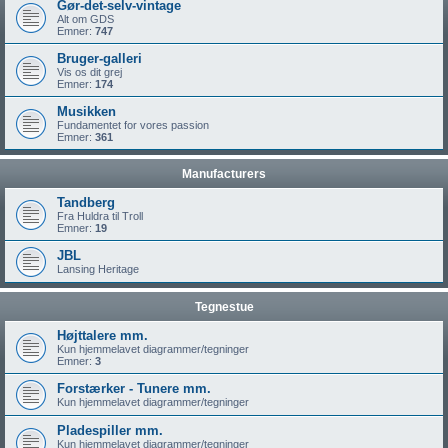
Gør-det-selv-vintage
Alt om GDS
Emner:
747
Bruger-galleri
Vis os dit grej
Emner:
174
Musikken
Fundamentet for vores passion
Emner:
361
Manufacturers
Tandberg
Fra Huldra til Troll
Emner:
19
JBL
Lansing Heritage
Tegnestue
Højttalere mm.
Kun hjemmelavet diagrammer/tegninger
Emner:
3
Forstærker - Tunere mm.
Kun hjemmelavet diagrammer/tegninger
Pladespiller mm.
Kun hjemmelavet diagrammer/tegninger