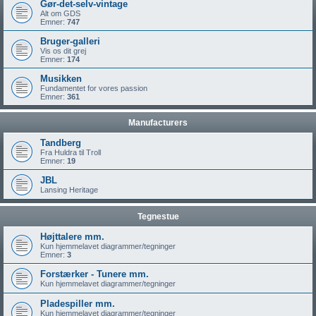
Gør-det-selv-vintage
Alt om GDS
Emner:
747
Bruger-galleri
Vis os dit grej
Emner:
174
Musikken
Fundamentet for vores passion
Emner:
361
Manufacturers
Tandberg
Fra Huldra til Troll
Emner:
19
JBL
Lansing Heritage
Tegnestue
Højttalere mm.
Kun hjemmelavet diagrammer/tegninger
Emner:
3
Forstærker - Tunere mm.
Kun hjemmelavet diagrammer/tegninger
Pladespiller mm.
Kun hjemmelavet diagrammer/tegninger