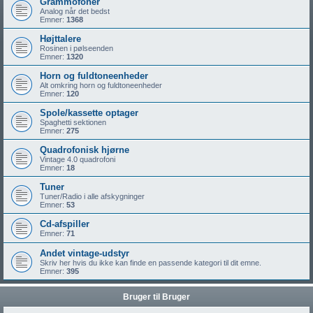
Grammofoner
Analog når det bedst
Emner:
1368
Højttalere
Rosinen i pølseenden
Emner:
1320
Horn og fuldtoneenheder
Alt omkring horn og fuldtoneenheder
Emner:
120
Spole/kassette optager
Spaghetti sektionen
Emner:
275
Quadrofonisk hjørne
Vintage 4.0 quadrofoni
Emner:
18
Tuner
Tuner/Radio i alle afskygninger
Emner:
53
Cd-afspiller
Emner:
71
Andet vintage-udstyr
Skriv her hvis du ikke kan finde en passende kategori til dit emne.
Emner:
395
Bruger til Bruger