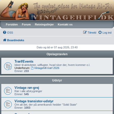
Vintagehifi.dk
Forsiden
Forum
Retningslinjer
Kontakt os
OSS
Tilmeld
Log ind
Boardindeks
Dato og tid er 07 aug 2026, 23:40
Opslagstavlen
Træf/Events
Ideer til aktiviteter, udflugter, hvad sker der, hvem kommer o.l.
Underforum:
Vintagehifi træf 2026
Emner:
233
Udstyr
Vintage rør-grej
Rør i alle afskygninger
Emner:
545
Vintage transistor-udstyr
Om alt det, der på amerikansk hedder ”Solid State”
Emner:
1003