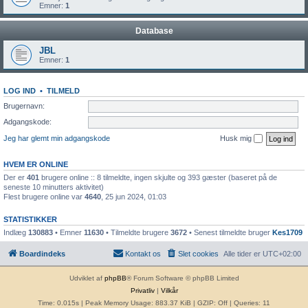
Emner:
1
Database
JBL
Emner:
1
LOG IND
•
TILMELD
Brugernavn:
Adgangskode:
Jeg har glemt min adgangskode
Husk mig
HVEM ER ONLINE
Der er
401
brugere online :: 8 tilmeldte, ingen skjulte og 393 gæster (baseret på de
seneste 10 minutters aktivitet)
Flest brugere online var
4640
, 25 jun 2024, 01:03
STATISTIKKER
Indlæg
130883
• Emner
11630
• Tilmeldte brugere
3672
• Senest tilmeldte bruger
Kes1709
Boardindeks
Kontakt os
Slet cookies
Alle tider er
UTC+02:00
Udviklet af
phpBB
® Forum Software © phpBB Limited
Privatliv
|
Vilkår
Time: 0.015s
| Peak Memory Usage: 883.37 KiB | GZIP: Off |
Queries: 11