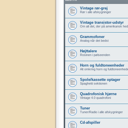
Vintage rør-grej
Rør i alle afskygninger
Vintage transistor-udstyr
Om alt det, der på amerikansk hedd
Grammofoner
Analog når det bedst
Højttalere
Rosinen i pølseenden
Horn og fuldtoneenheder
Alt omkring horn og fuldtoneenhed
Spole/kassette optager
Spaghetti sektionen
Quadrofonisk hjørne
Vintage 4.0 quadrofoni
Tuner
Tuner/Radio i alle afskygninger
Cd-afspiller