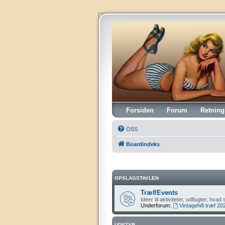
Vintagehifi.dk
Forsiden
Forum
Retning
OSS
Boardindeks
OPSLAGSTAVLEN
Træf/Events
Ideer til aktiviteter, udflugter, hv
Underforum:
Vintagehifi træf 20
UDSTYR