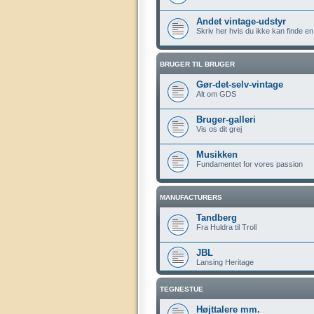
Andet vintage-udstyr
Skriv her hvis du ikke kan finde en
BRUGER TIL BRUGER
Gør-det-selv-vintage
Alt om GDS
Bruger-galleri
Vis os dit grej
Musikken
Fundamentet for vores passion
MANUFACTURERS
Tandberg
Fra Huldra til Troll
JBL
Lansing Heritage
TEGNESTUE
Højttalere mm.