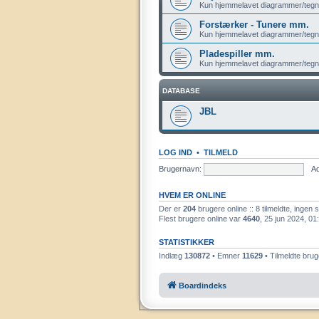
Kun hjemmelavet diagrammer/tegn
Forstærker - Tunere mm.
Kun hjemmelavet diagrammer/tegn
Pladespiller mm.
Kun hjemmelavet diagrammer/tegn
DATABASE
JBL
LOG IND
•
TILMELD
Brugernavn:
A
HVEM ER ONLINE
Der er
204
brugere online :: 8 tilmeldte, ingen
Flest brugere online var
4640
, 25 jun 2024, 01
STATISTIKKER
Indlæg
130872
• Emner
11629
• Tilmeldte bru
Boardindeks