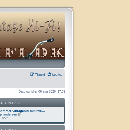
Tilmeld
Log ind
Dato og tid er 06 aug 2026, 17:39
ESTE INDLÆG
ommer-vintagehifi-minitræ…
V
lphandersen
i
, 20:23
s
d
e
ESTE INDLÆG