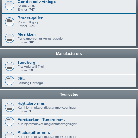
Gør-det-selv-vintage
Alt om GDS
Emner:
747
Bruger-galleri
Vis os dit grej
Emner:
174
Musikken
Fundamentet for vores passion
Emner:
361
Manufacturers
Tandberg
Fra Huldra til Troll
Emner:
19
JBL
Lansing Heritage
Tegnestue
Højttalere mm.
Kun hjemmelavet diagrammer/tegninger
Emner:
3
Forstærker - Tunere mm.
Kun hjemmelavet diagrammer/tegninger
Pladespiller mm.
Kun hjemmelavet diagrammer/tegninger