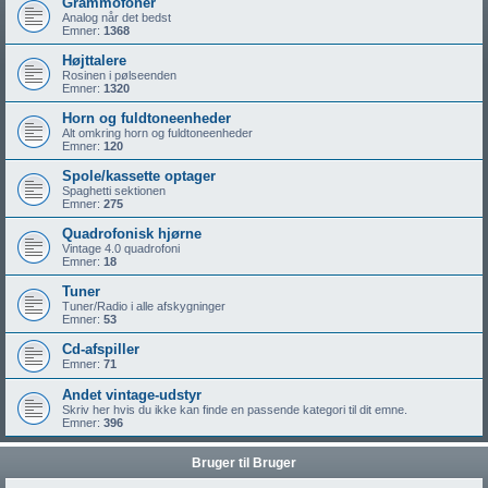
Grammofoner
Analog når det bedst
Emner:
1368
Højttalere
Rosinen i pølseenden
Emner:
1320
Horn og fuldtoneenheder
Alt omkring horn og fuldtoneenheder
Emner:
120
Spole/kassette optager
Spaghetti sektionen
Emner:
275
Quadrofonisk hjørne
Vintage 4.0 quadrofoni
Emner:
18
Tuner
Tuner/Radio i alle afskygninger
Emner:
53
Cd-afspiller
Emner:
71
Andet vintage-udstyr
Skriv her hvis du ikke kan finde en passende kategori til dit emne.
Emner:
396
Bruger til Bruger