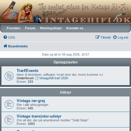
Vintagehifi.dk
Forsiden
Forum
Retningslinjer
Kontakt os
OSS
Tilmeld
Log ind
Boardindeks
Dato og tid er 09 aug 2026, 16:57
Opslagstavlen
Træf/Events
Ideer til aktiviteter, udflugter, hvad sker der, hvem kommer o.l.
Underforum:
Vintagehifi træf 2026
Emner:
233
Udstyr
Vintage rør-grej
Rør i alle afskygninger
Emner:
545
Vintage transistor-udstyr
Om alt det, der på amerikansk hedder ”Solid State”
Emner:
1003