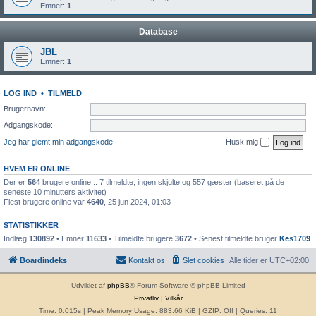
Emner:
1
Database
JBL
Emner:
1
LOG IND
•
TILMELD
Brugernavn:
Adgangskode:
Jeg har glemt min adgangskode
Husk mig
HVEM ER ONLINE
Der er
564
brugere online :: 7 tilmeldte, ingen skjulte og 557 gæster (baseret på de
seneste 10 minutters aktivitet)
Flest brugere online var
4640
, 25 jun 2024, 01:03
STATISTIKKER
Indlæg
130892
• Emner
11633
• Tilmeldte brugere
3672
• Senest tilmeldte bruger
Kes1709
Boardindeks
Kontakt os
Slet cookies
Alle tider er
UTC+02:00
Udviklet af
phpBB
® Forum Software © phpBB Limited
Privatliv
|
Vilkår
Time: 0.015s
| Peak Memory Usage: 883.66 KiB | GZIP: Off |
Queries: 11