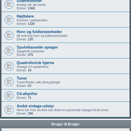
Grammofoner
Analog når det bedst
Emner:
1368
Højttalere
Rosinen i pølseenden
Emner:
1320
Horn og fuldtoneenheder
Alt omkring horn og fuldtoneenheder
Emner:
120
Spole/kassette optager
Spaghetti sektionen
Emner:
275
Quadrofonisk hjørne
Vintage 4.0 quadrofoni
Emner:
18
Tuner
Tuner/Radio i alle afskygninger
Emner:
53
Cd-afspiller
Emner:
71
Andet vintage-udstyr
Skriv her hvis du ikke kan finde en passende kategori til dit emne.
Emner:
396
Bruger til Bruger