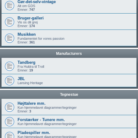
Gør-det-selv-vintage
Alt om GDS
Emner:
747
Bruger-galleri
Vis os dit grej
Emner:
174
Musikken
Fundamentet for vores passion
Emner:
361
Manufacturers
Tandberg
Fra Huldra til Troll
Emner:
19
JBL
Lansing Heritage
Tegnestue
Højttalere mm.
Kun hjemmelavet diagrammer/tegninger
Emner:
3
Forstærker - Tunere mm.
Kun hjemmelavet diagrammer/tegninger
Pladespiller mm.
Kun hjemmelavet diagrammer/tegninger