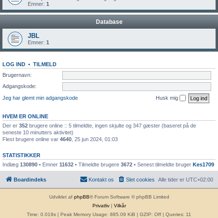
Emner:
1
Database
JBL
Emner:
1
LOG IND
•
TILMELD
Brugernavn:
Adgangskode:
Jeg har glemt min adgangskode
Husk mig
HVEM ER ONLINE
Der er
352
brugere online :: 5 tilmeldte, ingen skjulte og 347 gæster (baseret på de
seneste 10 minutters aktivitet)
Flest brugere online var
4640
, 25 jun 2024, 01:03
STATISTIKKER
Indlæg
130890
• Emner
11632
• Tilmeldte brugere
3672
• Senest tilmeldte bruger
Kes1709
Boardindeks
Kontakt os
Slet cookies
Alle tider er
UTC+02:00
Udviklet af
phpBB
® Forum Software © phpBB Limited
Privatliv
|
Vilkår
Time: 0.019s
| Peak Memory Usage: 885.09 KiB | GZIP: Off |
Queries: 11