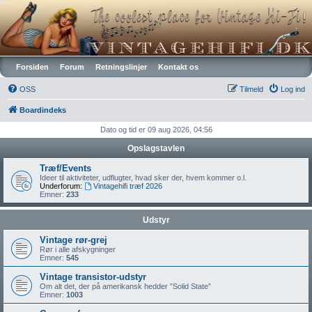
Vintagehifi.dk
Forsiden
Forum
Retningslinjer
Kontakt os
OSS
Tilmeld
Log ind
Boardindeks
Dato og tid er 09 aug 2026, 04:56
Opslagstavlen
Træf/Events
Ideer til aktiviteter, udflugter, hvad sker der, hvem kommer o.l.
Underforum:
Vintagehifi træf 2026
Emner:
233
Udstyr
Vintage rør-grej
Rør i alle afskygninger
Emner:
545
Vintage transistor-udstyr
Om alt det, der på amerikansk hedder ”Solid State”
Emner:
1003