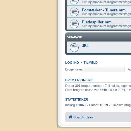
Kun hjemmelavet diagrammer/tegn
Forstærker - Tunere mm.
Kun hjemmelavet diagrammer/tegn
Pladespiller mm.
Kun hjemmelavet diagrammer/tegn
DATABASE
JBL
LOG IND
•
TILMELD
Brugernavn:
A
HVEM ER ONLINE
Der er
301
brugere online :: 7 tilmeldte, ingen
Flest brugere online var
4640
, 25 jun 2024, 01
STATISTIKKER
Indlæg
130873
• Emner
11629
• Tilmeldte bru
Boardindeks