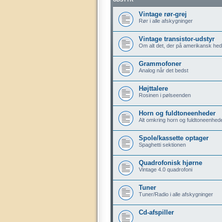
Vintage rør-grej
Rør i alle afskygninger
Vintage transistor-udstyr
Om alt det, der på amerikansk hedd
Grammofoner
Analog når det bedst
Højttalere
Rosinen i pølseenden
Horn og fuldtoneenheder
Alt omkring horn og fuldtoneenhed
Spole/kassette optager
Spaghetti sektionen
Quadrofonisk hjørne
Vintage 4.0 quadrofoni
Tuner
Tuner/Radio i alle afskygninger
Cd-afspiller