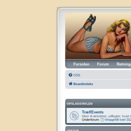
Vintagehifi.dk
Forsiden
Forum
Retning
OSS
Boardindeks
OPSLAGSTAVLEN
Træf/Events
Ideer til aktiviteter, udflugter, hv
Underforum:
Vintagehifi træf 20
UDSTYR