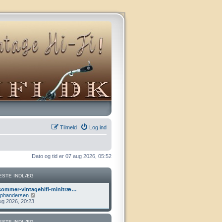
Tilmeld
Log ind
Dato og tid er 07 aug 2026, 05:52
ESTE INDLÆG
ommer-vintagehifi-minitræ…
V
lphandersen
i
ug 2026, 20:23
s
d
e
ESTE INDLÆG