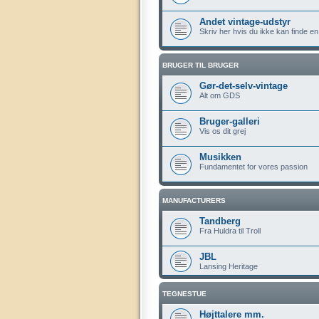
Andet vintage-udstyr
Skriv her hvis du ikke kan finde en
BRUGER TIL BRUGER
Gør-det-selv-vintage
Alt om GDS
Bruger-galleri
Vis os dit grej
Musikken
Fundamentet for vores passion
MANUFACTURERS
Tandberg
Fra Huldra til Troll
JBL
Lansing Heritage
TEGNESTUE
Højttalere mm.