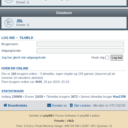
Emner:
1
Database
JBL
Emner:
1
LOG IND
•
TILMELD
Brugernavn:
Adgangskode:
Jeg har glemt min adgangskode
Husk mig
HVEM ER ONLINE
Der er
164
brugere online :: 5 tilmeldte, ingen skjulte og 159 gæster (baseret på de
seneste 10 minutters aktivitet)
Flest brugere online var
4640
, 25 jun 2024, 01:03
STATISTIKKER
Indlæg
130868
• Emner
11630
• Tilmeldte brugere
3672
• Senest tilmeldte bruger
Kes1709
Boardindeks
Kontakt os
Slet cookies
Alle tider er
UTC+02:00
Udviklet af
phpBB
® Forum Software © phpBB Limited
Privatliv
|
Vilkår
Time: 0.011s
| Peak Memory Usage: 885.09 KiB | GZIP: Off |
Queries: 11