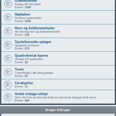
Grammofoner
Analog når det bedst
Emner:
1368
Højttalere
Rosinen i pølseenden
Emner:
1320
Horn og fuldtoneenheder
Alt omkring horn og fuldtoneenheder
Emner:
120
Spole/kassette optager
Spaghetti sektionen
Emner:
275
Quadrofonisk hjørne
Vintage 4.0 quadrofoni
Emner:
18
Tuner
Tuner/Radio i alle afskygninger
Emner:
53
Cd-afspiller
Emner:
71
Andet vintage-udstyr
Skriv her hvis du ikke kan finde en passende kategori til dit emne.
Emner:
394
Bruger til Bruger