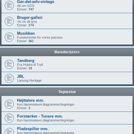
Gør-det-selv-vintage
Alt om GDS
Emner:
747
Bruger-galleri
Vis os dit grej
Emner:
174
Musikken
Fundamentet for vores passion
Emner:
361
Manufacturers
Tandberg
Fra Huldra til Troll
Emner:
19
JBL
Lansing Heritage
Tegnestue
Højttalere mm.
Kun hjemmelavet diagrammer/tegninger
Emner:
3
Forstærker - Tunere mm.
Kun hjemmelavet diagrammer/tegninger
Pladespiller mm.
Kun hjemmelavet diagrammer/tegninger