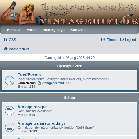
Vintagehifi.dk
Forsiden
Forum
Retningslinjer
Kontakt os
OSS
Tilmeld
Log ind
Boardindeks
Dato og tid er 06 aug 2026, 04:29
Opslagstavlen
Træf/Events
Ideer til aktiviteter, udflugter, hvad sker der, hvem kommer o.l.
Underforum:
Vintagehifi træf 2026
Emner:
233
Udstyr
Vintage rør-grej
Rør i alle afskygninger
Emner:
545
Vintage transistor-udstyr
Om alt det, der på amerikansk hedder ”Solid State”
Emner:
1003