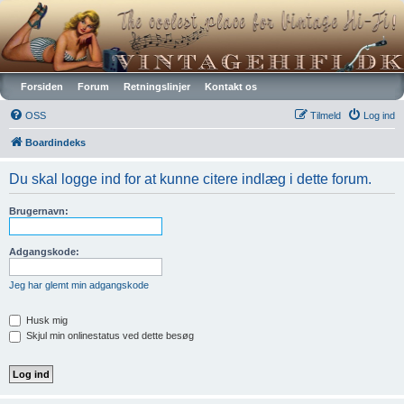
Vintagehifi.dk
Forsiden
Forum
Retningslinjer
Kontakt os
OSS
Tilmeld
Log ind
Boardindeks
Du skal logge ind for at kunne citere indlæg i dette forum.
Brugernavn:
Adgangskode:
Jeg har glemt min adgangskode
Husk mig
Skjul min onlinestatus ved dette besøg