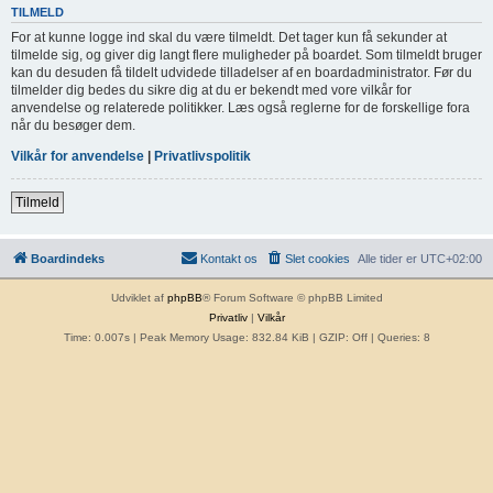
TILMELD
For at kunne logge ind skal du være tilmeldt. Det tager kun få sekunder at
tilmelde sig, og giver dig langt flere muligheder på boardet. Som tilmeldt bruger
kan du desuden få tildelt udvidede tilladelser af en boardadministrator. Før du
tilmelder dig bedes du sikre dig at du er bekendt med vore vilkår for
anvendelse og relaterede politikker. Læs også reglerne for de forskellige fora
når du besøger dem.
Vilkår for anvendelse
|
Privatlivspolitik
Tilmeld
Boardindeks
Kontakt os
Slet cookies
Alle tider er
UTC+02:00
Udviklet af
phpBB
® Forum Software © phpBB Limited
Privatliv
|
Vilkår
Time: 0.007s
| Peak Memory Usage: 832.84 KiB | GZIP: Off |
Queries: 8