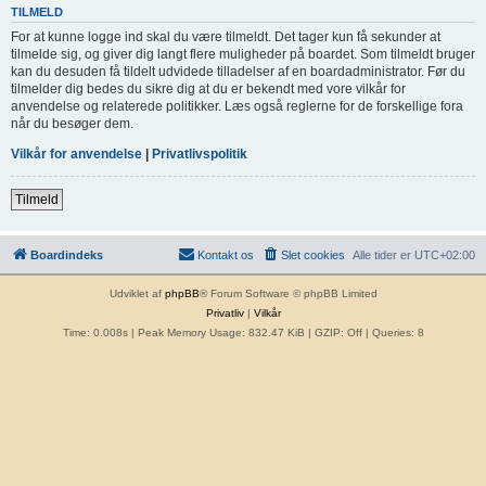
TILMELD
For at kunne logge ind skal du være tilmeldt. Det tager kun få sekunder at
tilmelde sig, og giver dig langt flere muligheder på boardet. Som tilmeldt bruger
kan du desuden få tildelt udvidede tilladelser af en boardadministrator. Før du
tilmelder dig bedes du sikre dig at du er bekendt med vore vilkår for
anvendelse og relaterede politikker. Læs også reglerne for de forskellige fora
når du besøger dem.
Vilkår for anvendelse
|
Privatlivspolitik
Tilmeld
Boardindeks
Kontakt os
Slet cookies
Alle tider er
UTC+02:00
Udviklet af
phpBB
® Forum Software © phpBB Limited
Privatliv
|
Vilkår
Time: 0.008s
| Peak Memory Usage: 832.47 KiB | GZIP: Off |
Queries: 8