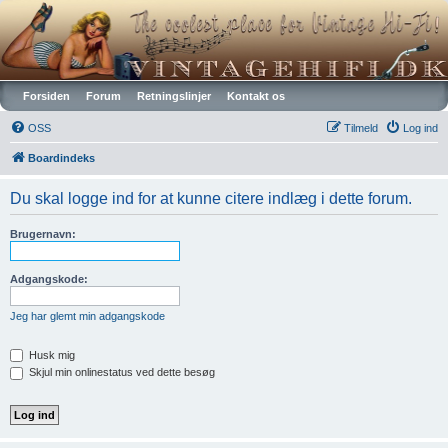
Vintagehifi.dk
Forsiden
Forum
Retningslinjer
Kontakt os
OSS
Tilmeld
Log ind
Boardindeks
Du skal logge ind for at kunne citere indlæg i dette forum.
Brugernavn:
Adgangskode:
Jeg har glemt min adgangskode
Husk mig
Skjul min onlinestatus ved dette besøg