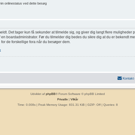
min onlinestatus ved dette besøg
eldt. Det tager kun få sekunder at tilmelde sig, og giver dig langt flere muligheder
af en boardadministrator. Før du tilmelder dig bedes du sikre dig at du er bekendt m
 for de forskellige fora når du besøger dem.
k
Kontakt
Udviklet af
phpBB
® Forum Software © phpBB Limited
Privatliv
|
Vilkår
Time: 0.008s
| Peak Memory Usage: 831.31 KiB | GZIP: Off |
Queries: 8