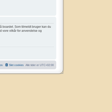
 på boardet. Som tilmeldt bruger kan du
ed vore vilkår for anvendelse og
 os
Slet cookies
Alle tider er
UTC+02:00