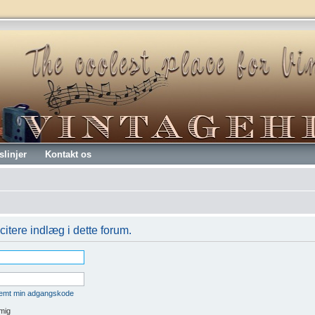
slinjer
Kontakt os
citere indlæg i dette forum.
lemt min adgangskode
mig