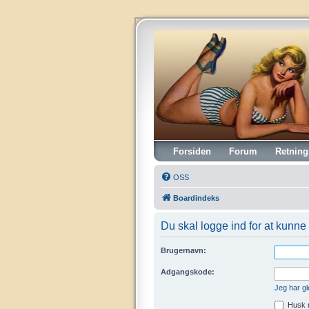
Vintagehifi.dk
Forsiden
Forum
Retning
OSS
Boardindeks
Du skal logge ind for at kunne 
Brugernavn:
Adgangskode:
Jeg har g
Husk 