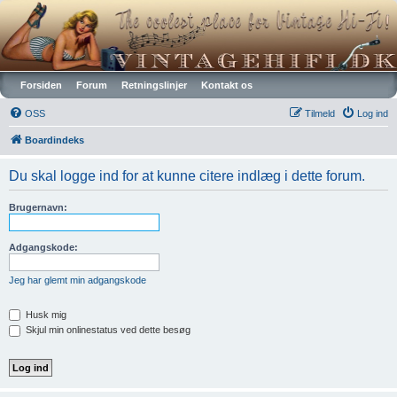
Vintagehifi.dk
Forsiden
Forum
Retningslinjer
Kontakt os
OSS
Tilmeld
Log ind
Boardindeks
Du skal logge ind for at kunne citere indlæg i dette forum.
Brugernavn:
Adgangskode:
Jeg har glemt min adgangskode
Husk mig
Skjul min onlinestatus ved dette besøg