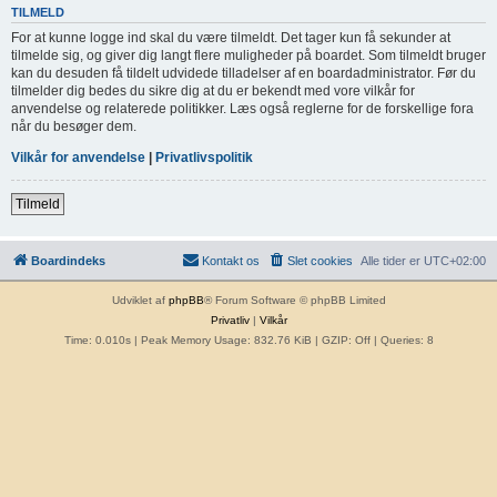
TILMELD
For at kunne logge ind skal du være tilmeldt. Det tager kun få sekunder at
tilmelde sig, og giver dig langt flere muligheder på boardet. Som tilmeldt bruger
kan du desuden få tildelt udvidede tilladelser af en boardadministrator. Før du
tilmelder dig bedes du sikre dig at du er bekendt med vore vilkår for
anvendelse og relaterede politikker. Læs også reglerne for de forskellige fora
når du besøger dem.
Vilkår for anvendelse
|
Privatlivspolitik
Tilmeld
Boardindeks
Kontakt os
Slet cookies
Alle tider er
UTC+02:00
Udviklet af
phpBB
® Forum Software © phpBB Limited
Privatliv
|
Vilkår
Time: 0.010s
| Peak Memory Usage: 832.76 KiB | GZIP: Off |
Queries: 8