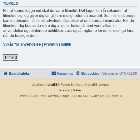
TILMELD
For at kunne logge ind skal du være tilmeldt. Det tager kun få sekunder at
tilmelde sig, og giver dig langt flere muligheder på boardet. Som tilmeldt bruger
kan du desuden få tildelt udvidede tilladelser af en boardadministrator. Før du
tilmelder dig bedes du sikre dig at du er bekendt med vore vilkår for
anvendelse og relaterede politikker. Læs også reglerne for de forskellige fora
når du besøger dem.
Vilkår for anvendelse
|
Privatlivspolitik
Tilmeld
Boardindeks
Kontakt os
Slet cookies
Alle tider er
UTC+02:00
Udviklet af
phpBB
® Forum Software © phpBB Limited
Privatliv
|
Vilkår
Time: 0.008s
| Peak Memory Usage: 832.84 KiB | GZIP: Off |
Queries: 8