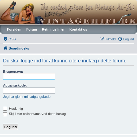
Vintagehifi.dk
Forsiden
Forum
Retningslinjer
Kontakt os
OSS
Tilmeld
Log ind
Boardindeks
Du skal logge ind for at kunne citere indlæg i dette forum.
Brugernavn:
Adgangskode:
Jeg har glemt min adgangskode
Husk mig
Skjul min onlinestatus ved dette besøg