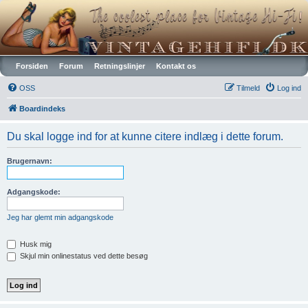
Vintagehifi.dk
Forsiden
Forum
Retningslinjer
Kontakt os
OSS
Tilmeld
Log ind
Boardindeks
Du skal logge ind for at kunne citere indlæg i dette forum.
Brugernavn:
Adgangskode:
Jeg har glemt min adgangskode
Husk mig
Skjul min onlinestatus ved dette besøg