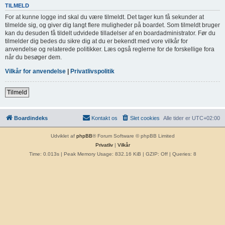
TILMELD
For at kunne logge ind skal du være tilmeldt. Det tager kun få sekunder at
tilmelde sig, og giver dig langt flere muligheder på boardet. Som tilmeldt bruger
kan du desuden få tildelt udvidede tilladelser af en boardadministrator. Før du
tilmelder dig bedes du sikre dig at du er bekendt med vore vilkår for
anvendelse og relaterede politikker. Læs også reglerne for de forskellige fora
når du besøger dem.
Vilkår for anvendelse
|
Privatlivspolitik
Tilmeld
Boardindeks
Kontakt os
Slet cookies
Alle tider er
UTC+02:00
Udviklet af
phpBB
® Forum Software © phpBB Limited
Privatliv
|
Vilkår
Time: 0.013s
| Peak Memory Usage: 832.16 KiB | GZIP: Off |
Queries: 8