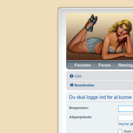
Vintagehifi.dk
Forsiden
Forum
Retning
OSS
Boardindeks
Du skal logge ind for at kunne 
Brugernavn:
Adgangskode:
Jeg har g
Husk 