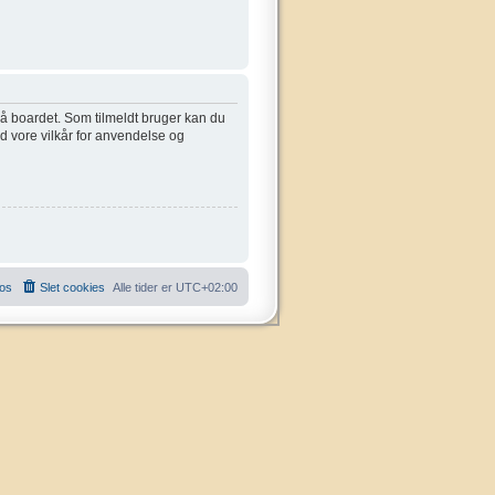
 på boardet. Som tilmeldt bruger kan du
ed vore vilkår for anvendelse og
 os
Slet cookies
Alle tider er
UTC+02:00