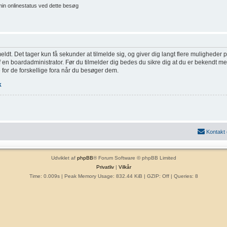
min onlinestatus ved dette besøg
eldt. Det tager kun få sekunder at tilmelde sig, og giver dig langt flere muligheder
af en boardadministrator. Før du tilmelder dig bedes du sikre dig at du er bekendt m
 for de forskellige fora når du besøger dem.
k
Kontakt
Udviklet af
phpBB
® Forum Software © phpBB Limited
Privatliv
|
Vilkår
Time: 0.009s
| Peak Memory Usage: 832.44 KiB | GZIP: Off |
Queries: 8