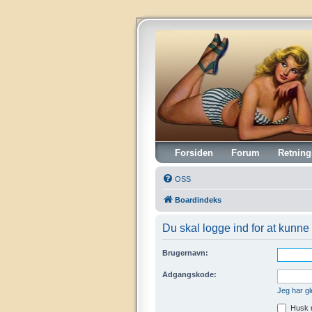
Vintagehifi.dk
Forsiden
Forum
Retning
OSS
Boardindeks
Du skal logge ind for at kunne 
Brugernavn:
Adgangskode:
Jeg har g
Husk 