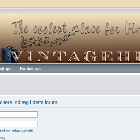
slinjer
Kontakt os
citere indlæg i dette forum.
lemt min adgangskode
mig