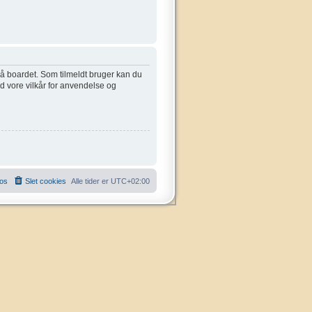
 på boardet. Som tilmeldt bruger kan du
ed vore vilkår for anvendelse og
 os
Slet cookies
Alle tider er
UTC+02:00