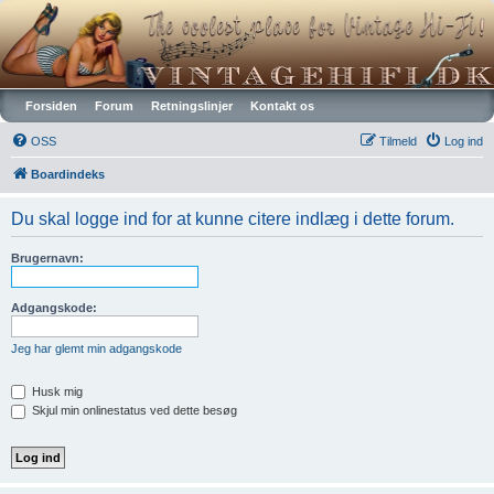
Vintagehifi.dk
Forsiden
Forum
Retningslinjer
Kontakt os
OSS
Tilmeld
Log ind
Boardindeks
Du skal logge ind for at kunne citere indlæg i dette forum.
Brugernavn:
Adgangskode:
Jeg har glemt min adgangskode
Husk mig
Skjul min onlinestatus ved dette besøg