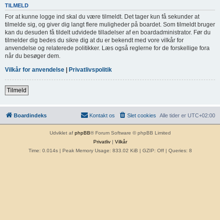
TILMELD
For at kunne logge ind skal du være tilmeldt. Det tager kun få sekunder at
tilmelde sig, og giver dig langt flere muligheder på boardet. Som tilmeldt bruger
kan du desuden få tildelt udvidede tilladelser af en boardadministrator. Før du
tilmelder dig bedes du sikre dig at du er bekendt med vore vilkår for
anvendelse og relaterede politikker. Læs også reglerne for de forskellige fora
når du besøger dem.
Vilkår for anvendelse
|
Privatlivspolitik
Tilmeld
Boardindeks
Kontakt os
Slet cookies
Alle tider er
UTC+02:00
Udviklet af
phpBB
® Forum Software © phpBB Limited
Privatliv
|
Vilkår
Time: 0.014s
| Peak Memory Usage: 833.02 KiB | GZIP: Off |
Queries: 8