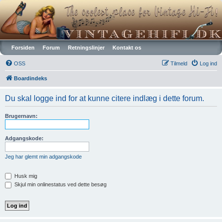
Vintagehifi.dk
Forsiden
Forum
Retningslinjer
Kontakt os
OSS
Tilmeld
Log ind
Boardindeks
Du skal logge ind for at kunne citere indlæg i dette forum.
Brugernavn:
Adgangskode:
Jeg har glemt min adgangskode
Husk mig
Skjul min onlinestatus ved dette besøg