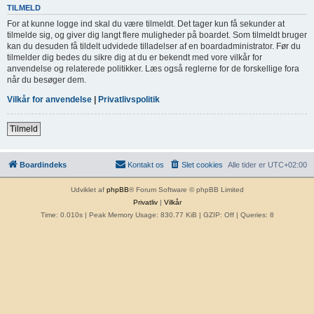
TILMELD
For at kunne logge ind skal du være tilmeldt. Det tager kun få sekunder at
tilmelde sig, og giver dig langt flere muligheder på boardet. Som tilmeldt bruger
kan du desuden få tildelt udvidede tilladelser af en boardadministrator. Før du
tilmelder dig bedes du sikre dig at du er bekendt med vore vilkår for
anvendelse og relaterede politikker. Læs også reglerne for de forskellige fora
når du besøger dem.
Vilkår for anvendelse
|
Privatlivspolitik
Tilmeld
Boardindeks
Kontakt os
Slet cookies
Alle tider er
UTC+02:00
Udviklet af
phpBB
® Forum Software © phpBB Limited
Privatliv
|
Vilkår
Time: 0.010s
| Peak Memory Usage: 830.77 KiB | GZIP: Off |
Queries: 8