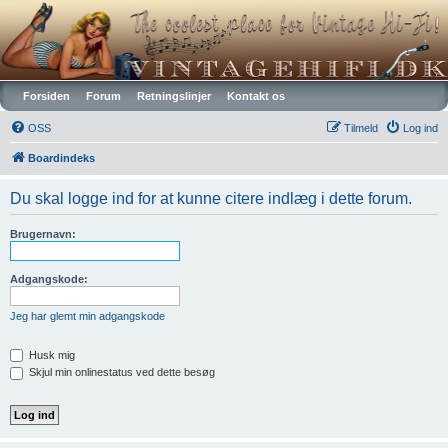
Vintagehifi.dk
Forsiden
Forum
Retningslinjer
Kontakt os
OSS
Tilmeld
Log ind
Boardindeks
Du skal logge ind for at kunne citere indlæg i dette forum.
Brugernavn:
Adgangskode:
Jeg har glemt min adgangskode
Husk mig
Skjul min onlinestatus ved dette besøg