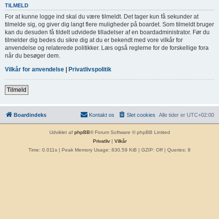
TILMELD
For at kunne logge ind skal du være tilmeldt. Det tager kun få sekunder at
tilmelde sig, og giver dig langt flere muligheder på boardet. Som tilmeldt bruger
kan du desuden få tildelt udvidede tilladelser af en boardadministrator. Før du
tilmelder dig bedes du sikre dig at du er bekendt med vore vilkår for
anvendelse og relaterede politikker. Læs også reglerne for de forskellige fora
når du besøger dem.
Vilkår for anvendelse
|
Privatlivspolitik
Tilmeld
Boardindeks
Kontakt os
Slet cookies
Alle tider er
UTC+02:00
Udviklet af
phpBB
® Forum Software © phpBB Limited
Privatliv
|
Vilkår
Time: 0.011s
| Peak Memory Usage: 830.59 KiB | GZIP: Off |
Queries: 8