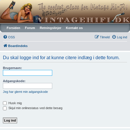
Vintagehifi.dk
Forsiden
Forum
Retningslinjer
Kontakt os
OSS
Tilmeld
Log ind
Boardindeks
Du skal logge ind for at kunne citere indlæg i dette forum.
Brugernavn:
Adgangskode:
Jeg har glemt min adgangskode
Husk mig
Skjul min onlinestatus ved dette besøg