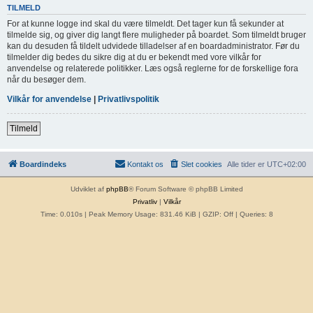
TILMELD
For at kunne logge ind skal du være tilmeldt. Det tager kun få sekunder at
tilmelde sig, og giver dig langt flere muligheder på boardet. Som tilmeldt bruger
kan du desuden få tildelt udvidede tilladelser af en boardadministrator. Før du
tilmelder dig bedes du sikre dig at du er bekendt med vore vilkår for
anvendelse og relaterede politikker. Læs også reglerne for de forskellige fora
når du besøger dem.
Vilkår for anvendelse
|
Privatlivspolitik
Tilmeld
Boardindeks
Kontakt os
Slet cookies
Alle tider er
UTC+02:00
Udviklet af
phpBB
® Forum Software © phpBB Limited
Privatliv
|
Vilkår
Time: 0.010s
| Peak Memory Usage: 831.46 KiB | GZIP: Off |
Queries: 8