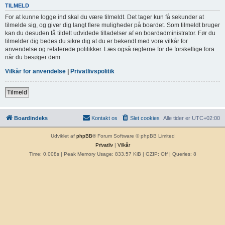
TILMELD
For at kunne logge ind skal du være tilmeldt. Det tager kun få sekunder at
tilmelde sig, og giver dig langt flere muligheder på boardet. Som tilmeldt bruger
kan du desuden få tildelt udvidede tilladelser af en boardadministrator. Før du
tilmelder dig bedes du sikre dig at du er bekendt med vore vilkår for
anvendelse og relaterede politikker. Læs også reglerne for de forskellige fora
når du besøger dem.
Vilkår for anvendelse
|
Privatlivspolitik
Tilmeld
Boardindeks
Kontakt os
Slet cookies
Alle tider er
UTC+02:00
Udviklet af
phpBB
® Forum Software © phpBB Limited
Privatliv
|
Vilkår
Time: 0.008s
| Peak Memory Usage: 833.57 KiB | GZIP: Off |
Queries: 8