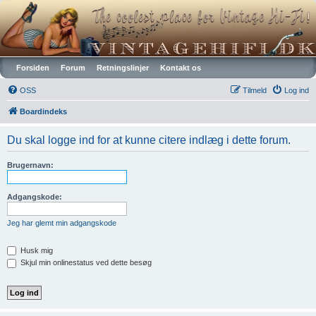
Vintagehifi.dk
Forsiden
Forum
Retningslinjer
Kontakt os
OSS
Tilmeld
Log ind
Boardindeks
Du skal logge ind for at kunne citere indlæg i dette forum.
Brugernavn:
Adgangskode:
Jeg har glemt min adgangskode
Husk mig
Skjul min onlinestatus ved dette besøg