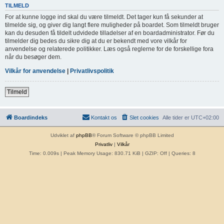
TILMELD
For at kunne logge ind skal du være tilmeldt. Det tager kun få sekunder at
tilmelde sig, og giver dig langt flere muligheder på boardet. Som tilmeldt bruger
kan du desuden få tildelt udvidede tilladelser af en boardadministrator. Før du
tilmelder dig bedes du sikre dig at du er bekendt med vore vilkår for
anvendelse og relaterede politikker. Læs også reglerne for de forskellige fora
når du besøger dem.
Vilkår for anvendelse
|
Privatlivspolitik
Tilmeld
Boardindeks
Kontakt os
Slet cookies
Alle tider er
UTC+02:00
Udviklet af
phpBB
® Forum Software © phpBB Limited
Privatliv
|
Vilkår
Time: 0.009s
| Peak Memory Usage: 830.71 KiB | GZIP: Off |
Queries: 8