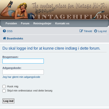
Vintagehifi.dk
Forsiden
Forum
Retningslinjer
Kontakt os
OSS
Tilmeld
Log ind
Boardindeks
Du skal logge ind for at kunne citere indlæg i dette forum.
Brugernavn:
Adgangskode:
Jeg har glemt min adgangskode
Husk mig
Skjul min onlinestatus ved dette besøg