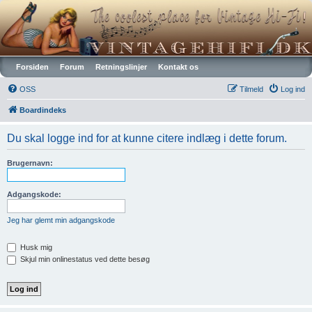
Vintagehifi.dk
Forsiden
Forum
Retningslinjer
Kontakt os
OSS
Tilmeld
Log ind
Boardindeks
Du skal logge ind for at kunne citere indlæg i dette forum.
Brugernavn:
Adgangskode:
Jeg har glemt min adgangskode
Husk mig
Skjul min onlinestatus ved dette besøg