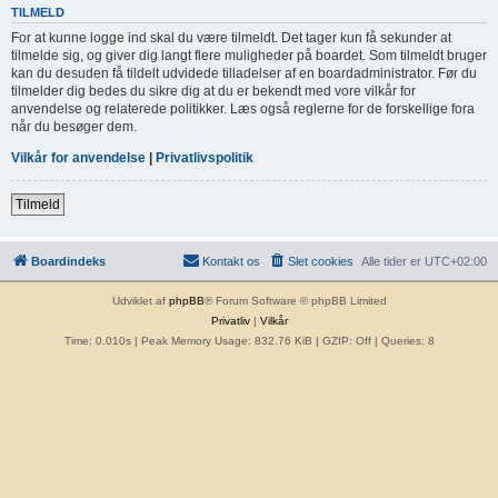
TILMELD
For at kunne logge ind skal du være tilmeldt. Det tager kun få sekunder at
tilmelde sig, og giver dig langt flere muligheder på boardet. Som tilmeldt bruger
kan du desuden få tildelt udvidede tilladelser af en boardadministrator. Før du
tilmelder dig bedes du sikre dig at du er bekendt med vore vilkår for
anvendelse og relaterede politikker. Læs også reglerne for de forskellige fora
når du besøger dem.
Vilkår for anvendelse
|
Privatlivspolitik
Tilmeld
Boardindeks
Kontakt os
Slet cookies
Alle tider er
UTC+02:00
Udviklet af
phpBB
® Forum Software © phpBB Limited
Privatliv
|
Vilkår
Time: 0.010s
| Peak Memory Usage: 832.76 KiB | GZIP: Off |
Queries: 8