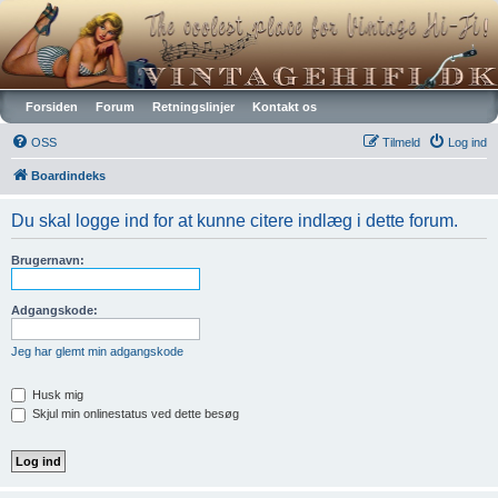
Vintagehifi.dk
Forsiden
Forum
Retningslinjer
Kontakt os
OSS
Tilmeld
Log ind
Boardindeks
Du skal logge ind for at kunne citere indlæg i dette forum.
Brugernavn:
Adgangskode:
Jeg har glemt min adgangskode
Husk mig
Skjul min onlinestatus ved dette besøg