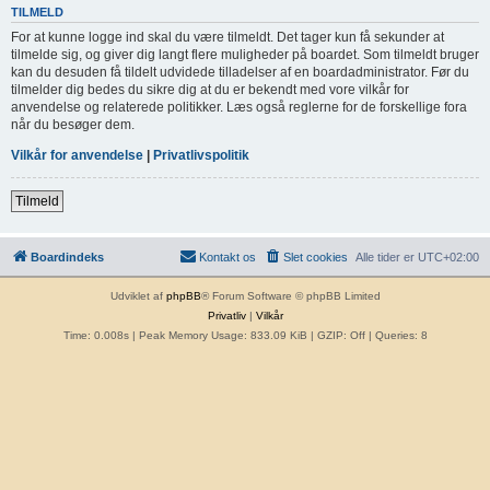
TILMELD
For at kunne logge ind skal du være tilmeldt. Det tager kun få sekunder at
tilmelde sig, og giver dig langt flere muligheder på boardet. Som tilmeldt bruger
kan du desuden få tildelt udvidede tilladelser af en boardadministrator. Før du
tilmelder dig bedes du sikre dig at du er bekendt med vore vilkår for
anvendelse og relaterede politikker. Læs også reglerne for de forskellige fora
når du besøger dem.
Vilkår for anvendelse
|
Privatlivspolitik
Tilmeld
Boardindeks
Kontakt os
Slet cookies
Alle tider er
UTC+02:00
Udviklet af
phpBB
® Forum Software © phpBB Limited
Privatliv
|
Vilkår
Time: 0.008s
| Peak Memory Usage: 833.09 KiB | GZIP: Off |
Queries: 8