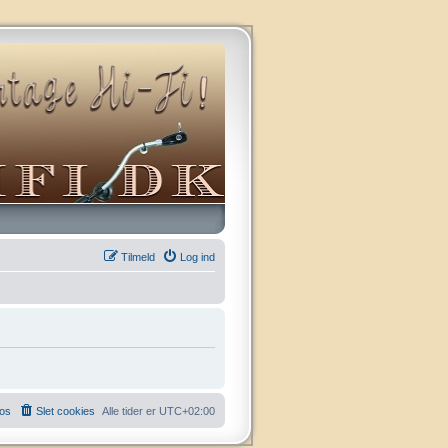
Tilmeld
Log ind
 os
Slet cookies
Alle tider er
UTC+02:00