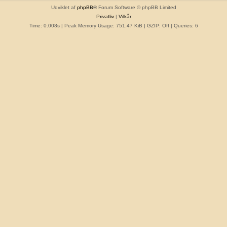
Udviklet af
phpBB
® Forum Software © phpBB Limited
Privatliv
|
Vilkår
Time: 0.008s
| Peak Memory Usage: 751.47 KiB | GZIP: Off |
Queries: 6