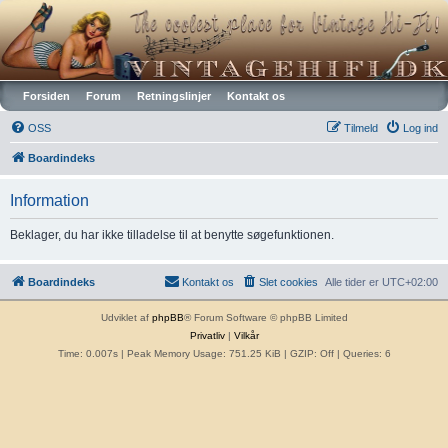
Vintagehifi.dk
Forsiden
Forum
Retningslinjer
Kontakt os
OSS
Tilmeld
Log ind
Boardindeks
Information
Beklager, du har ikke tilladelse til at benytte søgefunktionen.
Boardindeks
Kontakt os
Slet cookies
Alle tider er
UTC+02:00
Udviklet af
phpBB
® Forum Software © phpBB Limited
Privatliv
|
Vilkår
Time: 0.007s
| Peak Memory Usage: 751.25 KiB | GZIP: Off |
Queries: 6