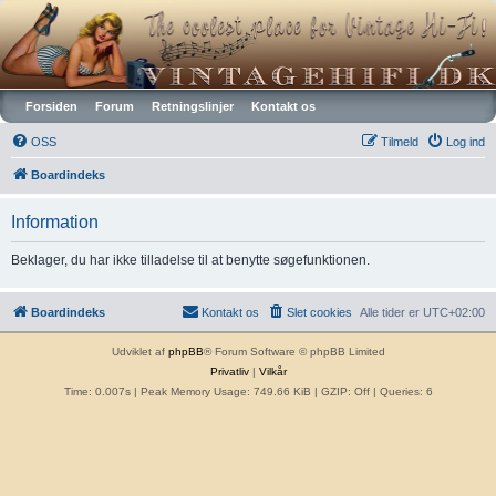
Vintagehifi.dk
Forsiden
Forum
Retningslinjer
Kontakt os
OSS
Tilmeld
Log ind
Boardindeks
Information
Beklager, du har ikke tilladelse til at benytte søgefunktionen.
Boardindeks
Kontakt os
Slet cookies
Alle tider er
UTC+02:00
Udviklet af
phpBB
® Forum Software © phpBB Limited
Privatliv
|
Vilkår
Time: 0.007s
| Peak Memory Usage: 749.66 KiB | GZIP: Off |
Queries: 6