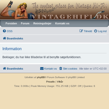
Vintagehifi.dk
Forsiden
Forum
Retningslinjer
Kontakt os
OSS
Tilmeld
Log ind
Boardindeks
Information
Beklager, du har ikke tilladelse til at benytte søgefunktionen.
Boardindeks
Kontakt os
Slet cookies
Alle tider er
UTC+02:00
Udviklet af
phpBB
® Forum Software © phpBB Limited
Privatliv
|
Vilkår
Time: 0.008s
| Peak Memory Usage: 751.25 KiB | GZIP: Off |
Queries: 6