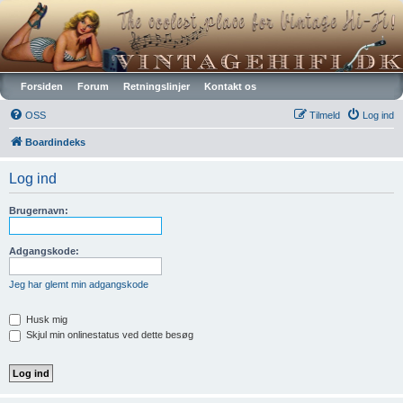
Vintagehifi.dk
Forsiden
Forum
Retningslinjer
Kontakt os
OSS
Tilmeld
Log ind
Boardindeks
Log ind
Brugernavn:
Adgangskode:
Jeg har glemt min adgangskode
Husk mig
Skjul min onlinestatus ved dette besøg