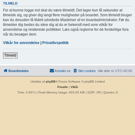
TILMELD
For at kunne logge ind skal du være tilmeldt. Det tager kun få sekunder at
tilmelde sig, og giver dig langt flere muligheder på boardet. Som tilmeldt bruger
kan du desuden få tildelt udvidede tilladelser af en boardadministrator. Før du
tilmelder dig bedes du sikre dig at du er bekendt med vore vilkår for
anvendelse og relaterede politikker. Læs også reglerne for de forskellige fora
når du besøger dem.
Vilkår for anvendelse
|
Privatlivspolitik
Tilmeld
Boardindeks
Kontakt os
Slet cookies
Alle tider er
UTC+02:00
Udviklet af
phpBB
® Forum Software © phpBB Limited
Privatliv
|
Vilkår
Time: 0.007s
| Peak Memory Usage: 803.05 KiB | GZIP: Off |
Queries: 6