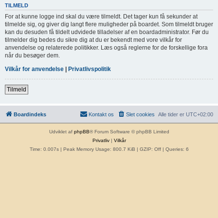
TILMELD
For at kunne logge ind skal du være tilmeldt. Det tager kun få sekunder at
tilmelde sig, og giver dig langt flere muligheder på boardet. Som tilmeldt bruger
kan du desuden få tildelt udvidede tilladelser af en boardadministrator. Før du
tilmelder dig bedes du sikre dig at du er bekendt med vore vilkår for
anvendelse og relaterede politikker. Læs også reglerne for de forskellige fora
når du besøger dem.
Vilkår for anvendelse
|
Privatlivspolitik
Tilmeld
Boardindeks
Kontakt os
Slet cookies
Alle tider er
UTC+02:00
Udviklet af
phpBB
® Forum Software © phpBB Limited
Privatliv
|
Vilkår
Time: 0.007s
| Peak Memory Usage: 800.7 KiB | GZIP: Off |
Queries: 6