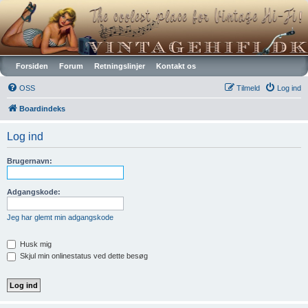
Vintagehifi.dk
Forsiden
Forum
Retningslinjer
Kontakt os
OSS
Tilmeld
Log ind
Boardindeks
Log ind
Brugernavn:
Adgangskode:
Jeg har glemt min adgangskode
Husk mig
Skjul min onlinestatus ved dette besøg