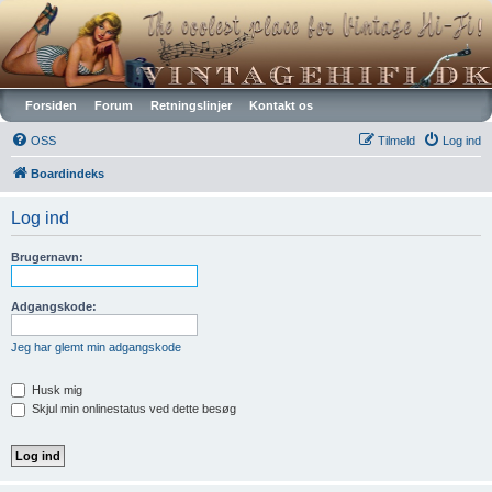
Vintagehifi.dk
Forsiden
Forum
Retningslinjer
Kontakt os
OSS
Tilmeld
Log ind
Boardindeks
Log ind
Brugernavn:
Adgangskode:
Jeg har glemt min adgangskode
Husk mig
Skjul min onlinestatus ved dette besøg