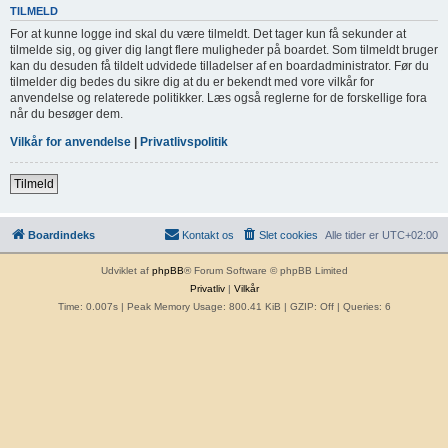
TILMELD
For at kunne logge ind skal du være tilmeldt. Det tager kun få sekunder at
tilmelde sig, og giver dig langt flere muligheder på boardet. Som tilmeldt bruger
kan du desuden få tildelt udvidede tilladelser af en boardadministrator. Før du
tilmelder dig bedes du sikre dig at du er bekendt med vore vilkår for
anvendelse og relaterede politikker. Læs også reglerne for de forskellige fora
når du besøger dem.
Vilkår for anvendelse
|
Privatlivspolitik
Tilmeld
Boardindeks
Kontakt os
Slet cookies
Alle tider er
UTC+02:00
Udviklet af
phpBB
® Forum Software © phpBB Limited
Privatliv
|
Vilkår
Time: 0.007s
| Peak Memory Usage: 800.41 KiB | GZIP: Off |
Queries: 6