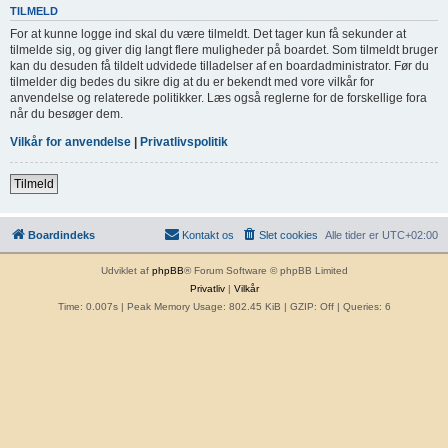
TILMELD
For at kunne logge ind skal du være tilmeldt. Det tager kun få sekunder at
tilmelde sig, og giver dig langt flere muligheder på boardet. Som tilmeldt bruger
kan du desuden få tildelt udvidede tilladelser af en boardadministrator. Før du
tilmelder dig bedes du sikre dig at du er bekendt med vore vilkår for
anvendelse og relaterede politikker. Læs også reglerne for de forskellige fora
når du besøger dem.
Vilkår for anvendelse
|
Privatlivspolitik
Tilmeld
Boardindeks
Kontakt os
Slet cookies
Alle tider er
UTC+02:00
Udviklet af
phpBB
® Forum Software © phpBB Limited
Privatliv
|
Vilkår
Time: 0.007s
| Peak Memory Usage: 802.45 KiB | GZIP: Off |
Queries: 6