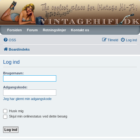
Vintagehifi.dk
Forsiden
Forum
Retningslinjer
Kontakt os
OSS
Tilmeld
Log ind
Boardindeks
Log ind
Brugernavn:
Adgangskode:
Jeg har glemt min adgangskode
Husk mig
Skjul min onlinestatus ved dette besøg