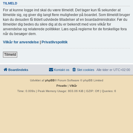
TILMELD
For at kunne logge ind skal du være tilmeldt. Det tager kun få sekunder at
tilmelde sig, og giver dig langt flere muligheder på boardet. Som tilmeldt bruger
kan du desuden få tildelt udvidede tilladelser af en boardadministrator. Før du
tilmelder dig bedes du sikre dig at du er bekendt med vore vilkår for
anvendelse og relaterede politikker. Læs også reglerne for de forskellige fora
når du besøger dem.
Vilkår for anvendelse
|
Privatlivspolitik
Tilmeld
Boardindeks
Kontakt os
Slet cookies
Alle tider er
UTC+02:00
Udviklet af
phpBB
® Forum Software © phpBB Limited
Privatliv
|
Vilkår
Time: 0.009s
| Peak Memory Usage: 803.06 KiB | GZIP: Off |
Queries: 6