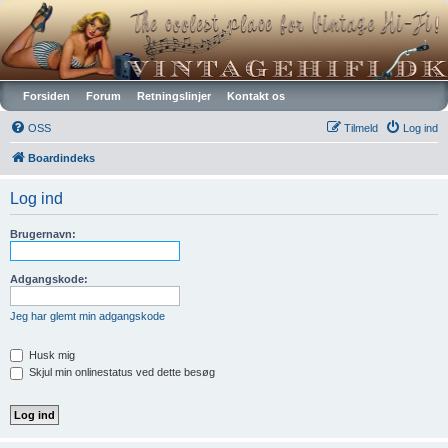
Vintagehifi.dk
Forsiden
Forum
Retningslinjer
Kontakt os
OSS
Tilmeld
Log ind
Boardindeks
Log ind
Brugernavn:
Adgangskode:
Jeg har glemt min adgangskode
Husk mig
Skjul min onlinestatus ved dette besøg