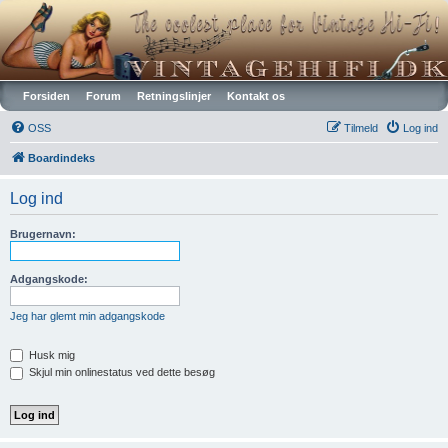
Vintagehifi.dk
Forsiden
Forum
Retningslinjer
Kontakt os
OSS
Tilmeld
Log ind
Boardindeks
Log ind
Brugernavn:
Adgangskode:
Jeg har glemt min adgangskode
Husk mig
Skjul min onlinestatus ved dette besøg