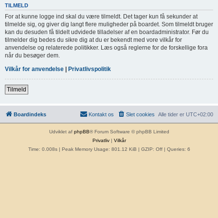
TILMELD
For at kunne logge ind skal du være tilmeldt. Det tager kun få sekunder at
tilmelde sig, og giver dig langt flere muligheder på boardet. Som tilmeldt bruger
kan du desuden få tildelt udvidede tilladelser af en boardadministrator. Før du
tilmelder dig bedes du sikre dig at du er bekendt med vore vilkår for
anvendelse og relaterede politikker. Læs også reglerne for de forskellige fora
når du besøger dem.
Vilkår for anvendelse
|
Privatlivspolitik
Tilmeld
Boardindeks
Kontakt os
Slet cookies
Alle tider er
UTC+02:00
Udviklet af
phpBB
® Forum Software © phpBB Limited
Privatliv
|
Vilkår
Time: 0.008s
| Peak Memory Usage: 801.12 KiB | GZIP: Off |
Queries: 6