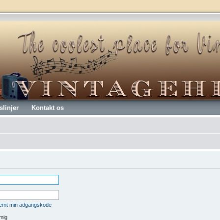
slinjer
Kontakt os
lemt min adgangskode
mig