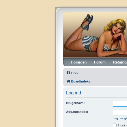
Vintagehifi.dk
Forsiden
Forum
Retning
OSS
Boardindeks
Log ind
Brugernavn:
Adgangskode:
Jeg har g
Husk 