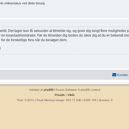
min onlinestatus ved dette besøg
eldt. Det tager kun få sekunder at tilmelde sig, og giver dig langt flere muligheder
af en boardadministrator. Før du tilmelder dig bedes du sikre dig at du er bekendt m
 for de forskellige fora når du besøger dem.
k
Kontakt
Udviklet af
phpBB
® Forum Software © phpBB Limited
Privatliv
|
Vilkår
Time: 0.007s
| Peak Memory Usage: 802.71 KiB | GZIP: Off |
Queries: 6