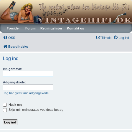
Vintagehifi.dk
Forsiden
Forum
Retningslinjer
Kontakt os
OSS
Tilmeld
Log ind
Boardindeks
Log ind
Brugernavn:
Adgangskode:
Jeg har glemt min adgangskode
Husk mig
Skjul min onlinestatus ved dette besøg