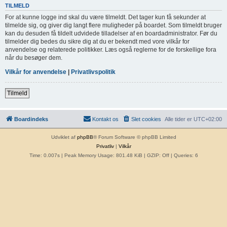
TILMELD
For at kunne logge ind skal du være tilmeldt. Det tager kun få sekunder at
tilmelde sig, og giver dig langt flere muligheder på boardet. Som tilmeldt bruger
kan du desuden få tildelt udvidede tilladelser af en boardadministrator. Før du
tilmelder dig bedes du sikre dig at du er bekendt med vore vilkår for
anvendelse og relaterede politikker. Læs også reglerne for de forskellige fora
når du besøger dem.
Vilkår for anvendelse
|
Privatlivspolitik
Tilmeld
Boardindeks
Kontakt os
Slet cookies
Alle tider er
UTC+02:00
Udviklet af
phpBB
® Forum Software © phpBB Limited
Privatliv
|
Vilkår
Time: 0.007s
| Peak Memory Usage: 801.48 KiB | GZIP: Off |
Queries: 6