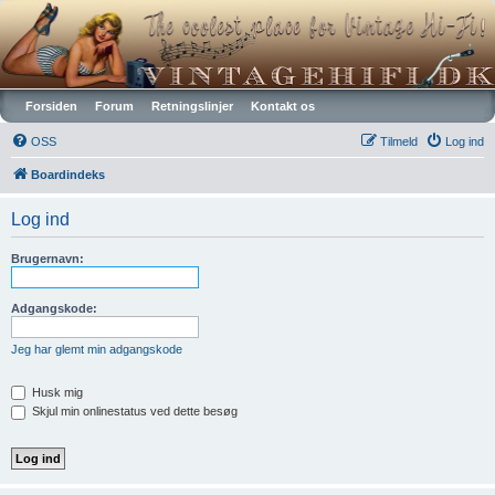
Vintagehifi.dk
Forsiden
Forum
Retningslinjer
Kontakt os
OSS
Tilmeld
Log ind
Boardindeks
Log ind
Brugernavn:
Adgangskode:
Jeg har glemt min adgangskode
Husk mig
Skjul min onlinestatus ved dette besøg