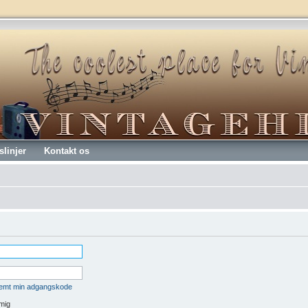
slinjer
Kontakt os
lemt min adgangskode
mig