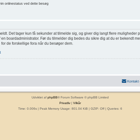
min onlinestatus ved dette besøg
eldt. Det tager kun få sekunder at tilmelde sig, og giver dig langt flere muligheder
af en boardadministrator. Før du tilmelder dig bedes du sikre dig at du er bekendt m
 for de forskellige fora når du besøger dem.
k
Kontakt
Udviklet af
phpBB
® Forum Software © phpBB Limited
Privatliv
|
Vilkår
Time: 0.006s
| Peak Memory Usage: 801.04 KiB | GZIP: Off |
Queries: 6