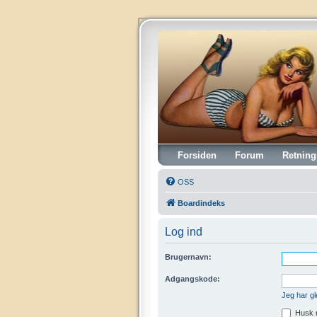
Vintagehifi.dk
Forsiden
Forum
Retning
OSS
Boardindeks
Log ind
Brugernavn:
Adgangskode:
Jeg har g
Husk 