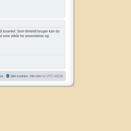
 på boardet. Som tilmeldt bruger kan du
ed vore vilkår for anvendelse og
 os
Slet cookies
Alle tider er
UTC+02:00