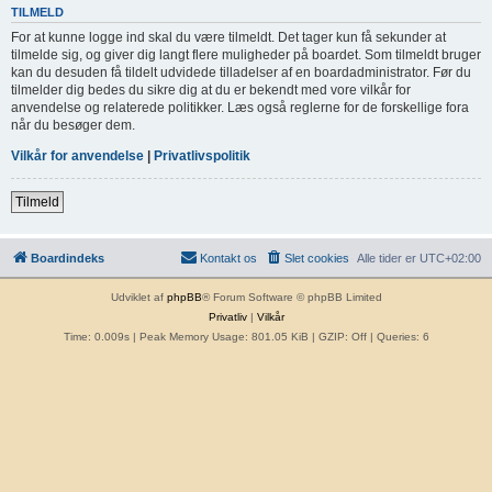
TILMELD
For at kunne logge ind skal du være tilmeldt. Det tager kun få sekunder at
tilmelde sig, og giver dig langt flere muligheder på boardet. Som tilmeldt bruger
kan du desuden få tildelt udvidede tilladelser af en boardadministrator. Før du
tilmelder dig bedes du sikre dig at du er bekendt med vore vilkår for
anvendelse og relaterede politikker. Læs også reglerne for de forskellige fora
når du besøger dem.
Vilkår for anvendelse
|
Privatlivspolitik
Tilmeld
Boardindeks
Kontakt os
Slet cookies
Alle tider er
UTC+02:00
Udviklet af
phpBB
® Forum Software © phpBB Limited
Privatliv
|
Vilkår
Time: 0.009s
| Peak Memory Usage: 801.05 KiB | GZIP: Off |
Queries: 6