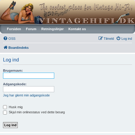
Vintagehifi.dk
Forsiden
Forum
Retningslinjer
Kontakt os
OSS
Tilmeld
Log ind
Boardindeks
Log ind
Brugernavn:
Adgangskode:
Jeg har glemt min adgangskode
Husk mig
Skjul min onlinestatus ved dette besøg