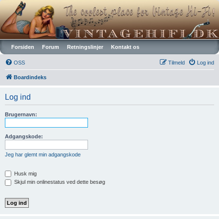
Vintagehifi.dk
Forsiden
Forum
Retningslinjer
Kontakt os
OSS
Tilmeld
Log ind
Boardindeks
Log ind
Brugernavn:
Adgangskode:
Jeg har glemt min adgangskode
Husk mig
Skjul min onlinestatus ved dette besøg