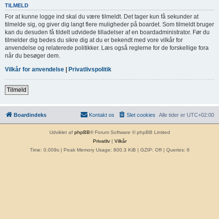
TILMELD
For at kunne logge ind skal du være tilmeldt. Det tager kun få sekunder at
tilmelde sig, og giver dig langt flere muligheder på boardet. Som tilmeldt bruger
kan du desuden få tildelt udvidede tilladelser af en boardadministrator. Før du
tilmelder dig bedes du sikre dig at du er bekendt med vore vilkår for
anvendelse og relaterede politikker. Læs også reglerne for de forskellige fora
når du besøger dem.
Vilkår for anvendelse
|
Privatlivspolitik
Tilmeld
Boardindeks
Kontakt os
Slet cookies
Alle tider er
UTC+02:00
Udviklet af
phpBB
® Forum Software © phpBB Limited
Privatliv
|
Vilkår
Time: 0.009s
| Peak Memory Usage: 800.3 KiB | GZIP: Off |
Queries: 6